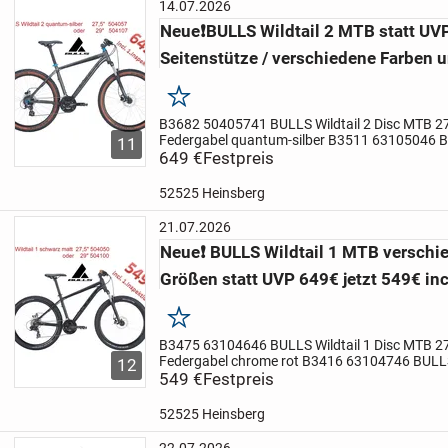
14.07.2026
Neue❗BULLS Wildtail 2 MTB statt UVP
Seitenstütze / verschiedene Farben 
Merken
B3682 50405741 BULLS Wildtail 2 Disc MTB 2
Federgabel quantum-silber B3511 63105046 BU
11
MTB 27,5 H46 24gang / Federgabel schwarz 
649 €
Festpreis
63105046 BULLS Wildtail 2...
52525 Heinsberg
21.07.2026
Neue❗ BULLS Wildtail 1 MTB verschi
Größen statt UVP 649€ jetzt 549€ inc
Merken
B3475 63104646 BULLS Wildtail 1 Disc MTB 2
Federgabel chrome rot B3416 63104746 BULLS 
12
27,5 H46 21gang / Federgabel em - grün B33
549 €
Festpreis
Wildtail 1 Disc...
52525 Heinsberg