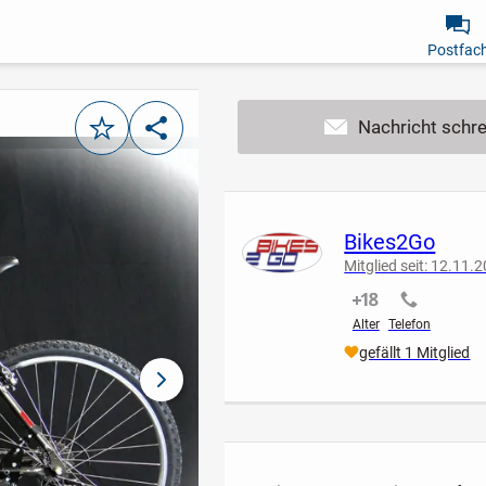
Postfac
Merken
Teilen
Bikes2Go
Mitglied seit: 12.11.
nicht verifiziert
nicht verif
Alter
Telefon
gefällt 1 Mitglied
nächstes Bild