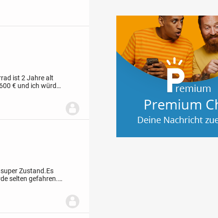
ad ist 2 Jahre alt
1600 € und ich würde
genheit.
m super Zustand.Es
rde selten gefahren.
i.