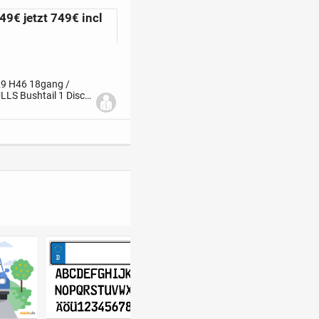
49€ jetzt 749€ incl
29 H46 18gang /
LS Bushtail 1 Disc
ttEhemalige