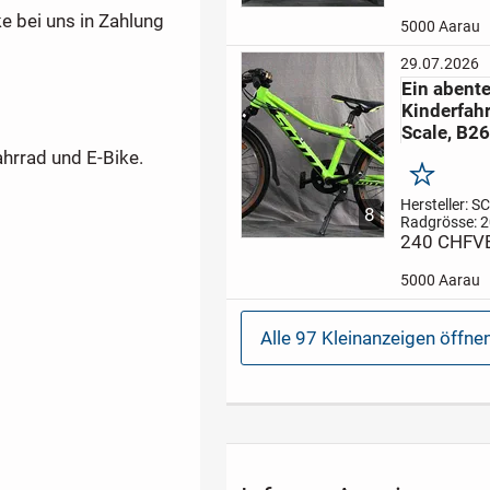
Gangzahl: 1
ke bei uns in Zahlung
Kinderfahrrad
5000 Aarau
Blau/Schwarz
Freizeit, und
29.07.2026
zu erkunden.
Ein abent
Stützräder sin
Kinderfah
Scale, B2
hrrad und E-Bike.
Merken
Hersteller: S
8
Radgrösse: 2
Rahmenhöhe
240 CHF
V
Gangzahl: 7
Kinderfahrrad
5000 Aarau
für Freizeit, 
oder für Fahr
spannenden
Alle 97 Kleinanzeigen öffne
Abenteuern.