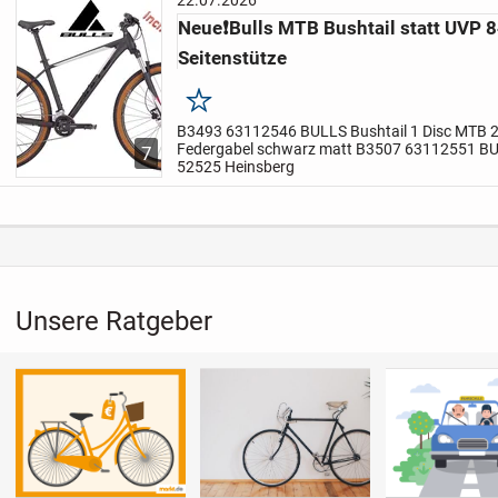
22.07.2026
Neue❗Bulls MTB Bushtail statt UVP 8
Seitenstütze
Merken
B3493 63112546 BULLS Bushtail 1 Disc MTB 
Federgabel schwarz matt B3507 63112551 BUL
7
MTB 29 H51 18gang / Federgabel schwarz ma
52525 Heinsberg
Unverbindl. Preisempfehlung...
Unsere Ratgeber