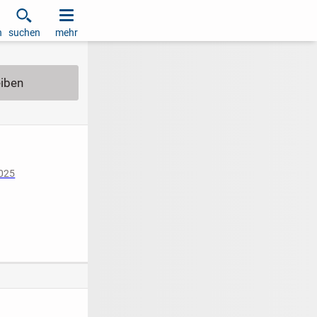
h
suchen
mehr
2025
iziert