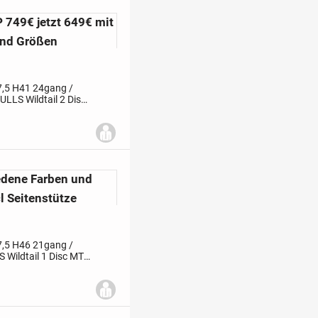
 749€ jetzt 649€ mit
und Größen
7,5 H41 24gang /
LLS Wildtail 2 Disc
matt B3512
edene Farben und
l Seitenstütze
7,5 H46 21gang /
Wildtail 1 Disc MTB
23 63104551 BULLS