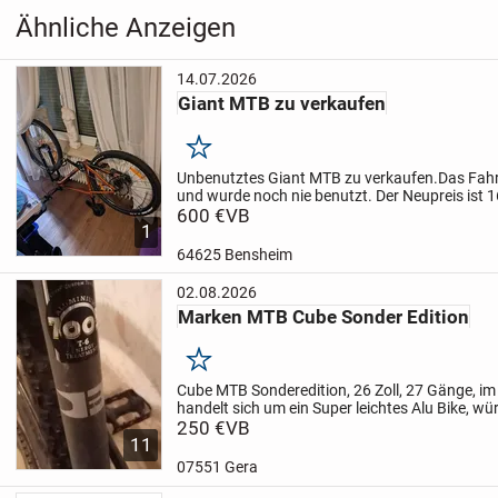
Ähnliche Anzeigen
14.07.2026
Giant MTB zu verkaufen
Merken
Unbenutztes Giant MTB zu verkaufen.Das Fahrr
und wurde noch nie benutzt. Der Neupreis ist 
es für 600€ VHB verkaufen. Das ist super Gele
600 €
VB
1
64625 Bensheim
02.08.2026
Marken MTB Cube Sonder Edition
Merken
Cube MTB Sonderedition, 26 Zoll, 27 Gänge, i
handelt sich um ein Super leichtes Alu Bike, wü
Komplett gepflegt und fast komplett Kratzerfre
250 €
VB
11
07551 Gera