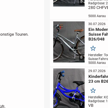
8
Radgrösse: 2
Rahmenhöhe
280 CHF
V
Gangzahl: 6
Mädchenfahrr
5000 Aarau
Korallorange f
einkaufen ode
30.07.2026
Fahrten zu n
Ein Moder
spannenden
Suisse Fah
sonstige Touren.
Abenteuer.
...
B26/048
Merken
Hersteller: T
8
Suisse Fahrr
Radgrösse: 2
5000 Aarau
Rahmenhöhe
Gangzahl: 21
29.07.2026
Fahrrad, in Al
Kinderfah
Freizeit, ein
23 cm B2
für Fahrten 
Bahnhof.
Fol
Merken
Hersteller: K
Radgrösse: 1
7
Rahmenhöhe
VB
üft.