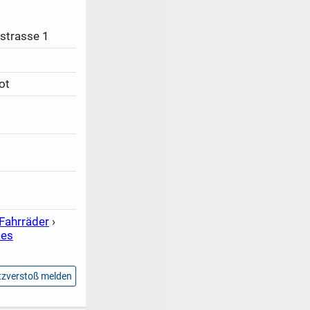
strasse 1
ot
Fahrräder
›
kes
zverstoß melden