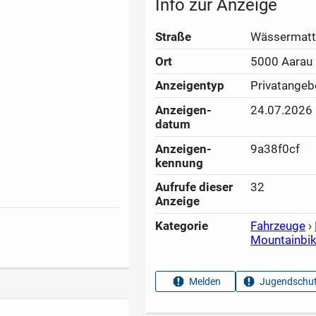
Info zur Anzeige
Straße
Wässermatt
Ort
5000 Aarau
Anzeigen­typ
Privatangeb
Anzeigen­
24.07.2026
datum
Anzeigen­
9a38f0cf
kennung
Aufrufe dieser
32
Anzeige
Kategorie
Fahrzeuge
›
Mountainbi
Melden
Jugendschut