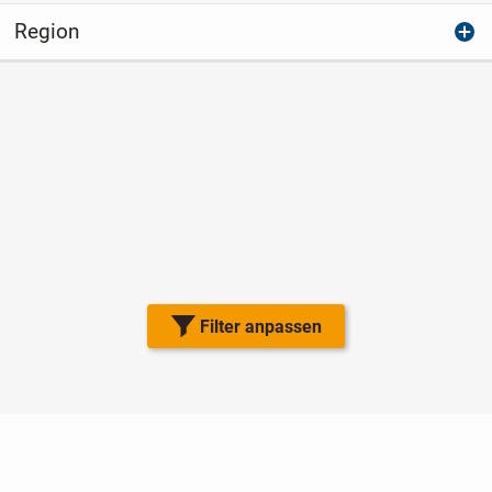
Region
Filter anpassen
Nutzungsbedingungen
Datenschutz
Barrierefreiheit
Impressum
Kontakt
Hilfe
Sicherheit
Jugendschutz