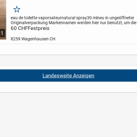
Merken
eau de toilette vaporsateur
natural spray
30 ml
neu in ungeöffneter
Originalverpackung
Markennamen werden hier nur benutzt, um die 
der Ware aufzuzeigen und stellen keine Schutzrechtsverletz...
60 CHF
Festpreis
1
8259 Wagenhausen CH
Landesweite Anzeigen