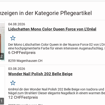
zeigen in der Kategorie Pflegeartikel
04.08.2026
Lidschatten Mono Color Queen Force von L'Oréal
Merken
Der Mono Lidschatten Color Queen in der Nuance Force 02 von L'Oré
eine hochpigmentierte Farbe für einen intensiven Augenaufschlag. 
Textur lässt sich mühelos auftragen und...
6 CHF
Festpreis
2
8259 Wagenhausen CH
03.08.2026
Wonder Nail Polish 202 Belle Beige
Merken
6ml
Hol dir den Wonder Nail Polish 202 Belle Beige von IsaDora und 
Nägel zum Strahlen! Dieser elegante Nagellack in einem warmen B
sorgt für einen perfekt gepflegten Look, der zu...
12 CHF
Festpreis
1