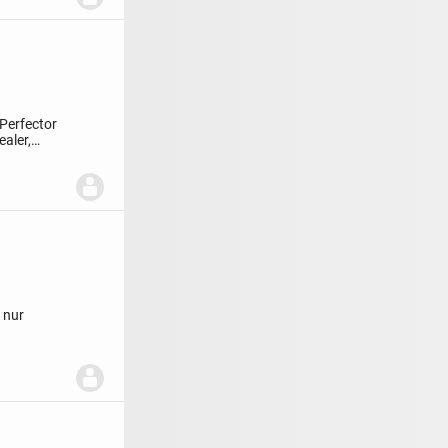
 Perfector
ealer,
 nur
...