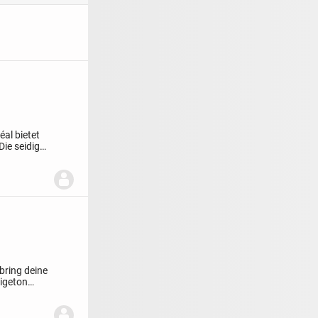
al bietet
Die seidige
bring deine
eigeton