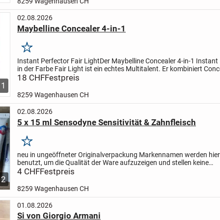
8259 Wagenhausen CH
02.08.2026
Maybelline Concealer 4-in-1
Merken
Instant Perfector Fair Light
Der Maybelline Concealer 4-in-1 Instant
in der Farbe Fair Light ist ein echtes Multitalent. Er kombiniert Conc
Primer, Highlighter und BB-Cream in einem...
18 CHF
Festpreis
1
8259 Wagenhausen CH
02.08.2026
5 x 15 ml Sensodyne Sensitivität & Zahnfleisch
Merken
neu in ungeöffneter Originalverpackung
Markennamen werden hier
benutzt, um die Qualität der Ware aufzuzeigen und stellen keine
Schutzrechtsverletzungen dar.
4 CHF
Festpreis
Unsere Artikel werden ohne Garantie
2
8259 Wagenhausen CH
01.08.2026
Si von Giorgio Armani