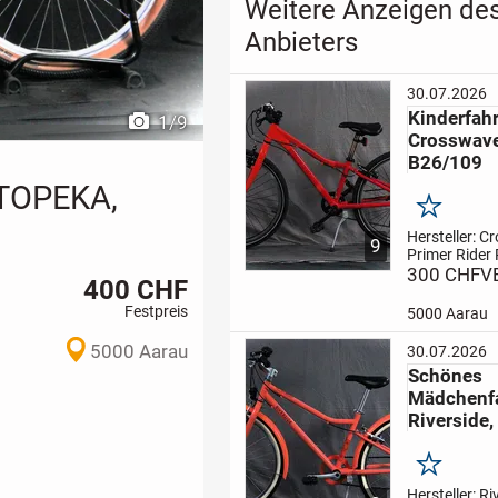
Weitere Anzeigen de
Anbieters
30.07.2026
Kinderfah
1
/
9
Crosswav
B26/109
 TOPEKA,
Merken
Hersteller: 
9
Primer Rider
24 Zoll
300 CHF
Rahme
V
400 CHF
cm
Gangzahl:
Beschrieb:
Festpreis
5000 Aarau
Kinderfahrrad
Mangenta/Ko
5000 Aarau
30.07.2026
für Freizeit, 
Schönes
oder für Fahr
Mädchenf
neuen...
Riverside
Merken
Hersteller: R