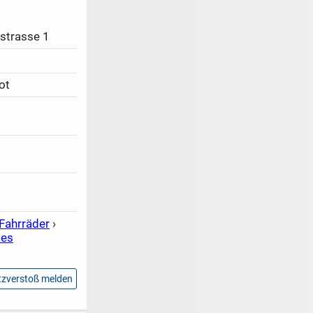
strasse 1
ot
Fahrräder
›
kes
zverstoß melden