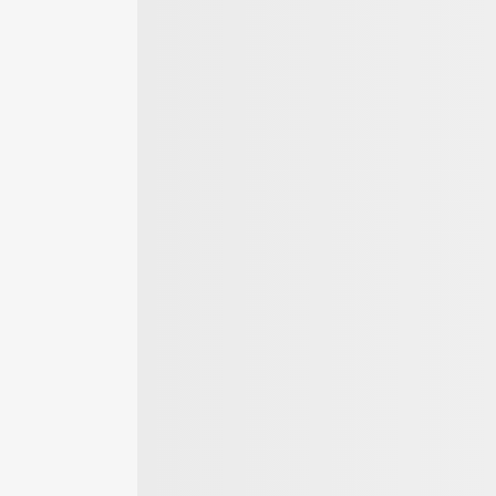
 und
nlage
mer - Historic
mobile Group