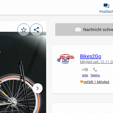
Postfac
Merken
Teilen
Bikes2Go
Mitglied seit: 12.11.
nicht verifiziert
nicht verif
Alter
Telefon
gefällt 1 Mitglied
nächstes Bild