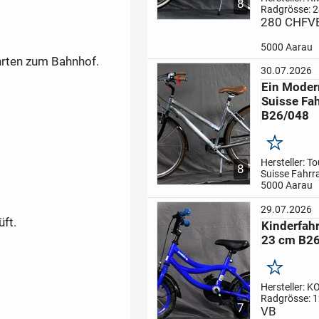
8
Radgrösse: 2
Rahmenhöhe
280 CHF
V
Gangzahl: 6
Mädchenfahrr
5000 Aarau
Korallorange f
ahrten zum Bahnhof.
einkaufen ode
30.07.2026
Fahrten zu n
.
Ein Moder
spannenden
Suisse Fah
Abenteuer.
...
B26/048
Merken
Hersteller: T
8
Suisse Fahrr
Radgrösse: 2
5000 Aarau
Rahmenhöhe
Gangzahl: 21
29.07.2026
Fahrrad, in Al
üft.
Kinderfah
Freizeit, ein
23 cm B2
für Fahrten 
Bahnhof.
Fol
Merken
Hersteller: K
Radgrösse: 1
7
Rahmenhöhe
VB