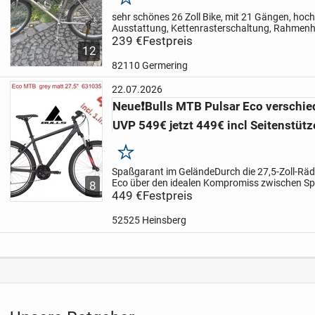
Merken
sehr schönes 26 Zoll Bike, mit 21 Gängen, ho
Ausstattung, Kettenrasterschaltung, Rahmenh
und hinten hydraulische Felgenbremsen, Alu- 
239 €
Festpreis
12
mit sehr guter...
82110 Germering
22.07.2026
Neue❗Bulls MTB Pulsar Eco verschie
UVP 549€ jetzt 449€ incl Seitenstütz
Merken
Spaßgarant im GeländeDurch die 27,5-Zoll-Räd
Eco über den idealen Kompromiss zwischen Spe
8
Zusammen mit der 18-Gang-Schaltung und der
449 €
Festpreis
mm...
52525 Heinsberg