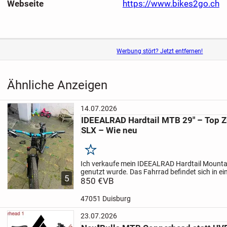
Webseite
https://www.bikes2go.ch
Werbung stört? Jetzt entfernen!
Ähnliche Anzeigen
14.07.2026
IDEEALRAD Hardtail MTB 29" – Top 
SLX – Wie neu
Merken
Ich verkaufe mein IDEEALRAD Hardtail Mounta
genutzt wurde. Das Fahrrad befindet sich in e
5
neuwertigen Zustand und weist praktisch kei
850 €
VB
auf.
Ausstattung:
I...
47051 Duisburg
23.07.2026