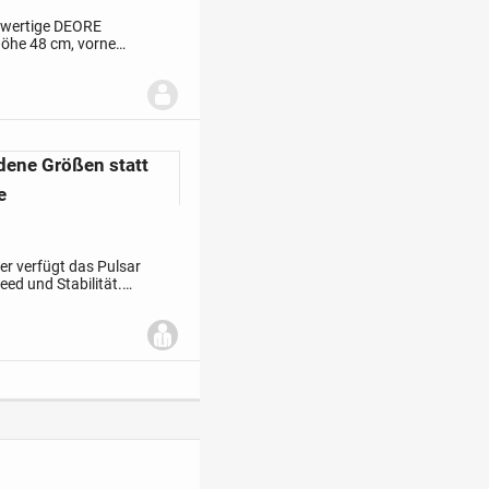
chwertige DEORE
öhe 48 cm, vorne
Hohlkammer - Felgen
dene Größen statt
e
er verfügt das Pulsar
ed und Stabilität.
 Federgabel mit 100