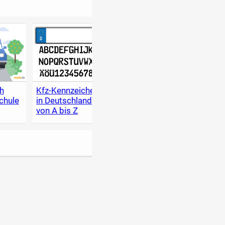
h
Kfz-Kennzeichen
Fakten und
Wert-
chule
in Deutschland
Hinweise
Gelda
von A bis Z
historischer
Oldti
Fahrzeuge
Auto
Index