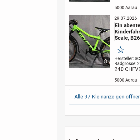
Gangzahl: 1
Kinderfahrrad
5000 Aarau
Blau/Schwarz
Freizeit, und
29.07.2026
zu erkunden.
Ein abent
Stützräder sin
Kinderfah
Scale, B2
Merken
Hersteller: S
8
Radgrösse: 2
Rahmenhöhe
240 CHF
V
Gangzahl: 7
Kinderfahrrad
5000 Aarau
für Freizeit, 
oder für Fahr
spannenden
Alle 97 Kleinanzeigen öffne
Abenteuern.