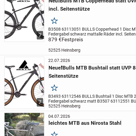
Neu❗Bulls MTB Copperhead statt UVP
incl. Seitenstütze
Merken
B3508 63113051 BULLS Copperhead 1 Disc M
Federgabel schwarz mattalle Räder incl. Seite
7
Unverbindl. Preisempfehlung des Herstellers 
879 €
Festpreis
PREIS mit 2 Jahren...
52525 Heinsberg
22.07.2026
Neue❗Bulls MTB Bushtail statt UVP 8
Seitenstütze
Merken
B3493 63112546 BULLS Bushtail 1 Disc MTB 
Federgabel schwarz matt B3507 63112551 BUL
7
MTB 29 H51 18gang / Federgabel schwarz ma
52525 Heinsberg
Unverbindl. Preisempfehlung...
04.07.2026
leichtes MTB aus Nirosta Stahl