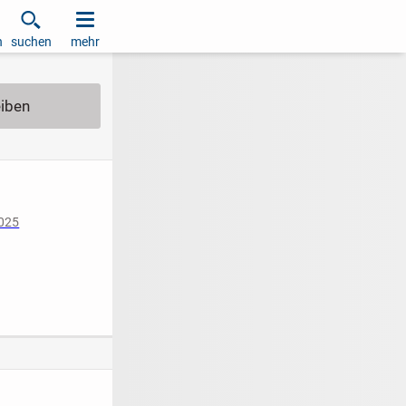
h
suchen
mehr
2025
iziert