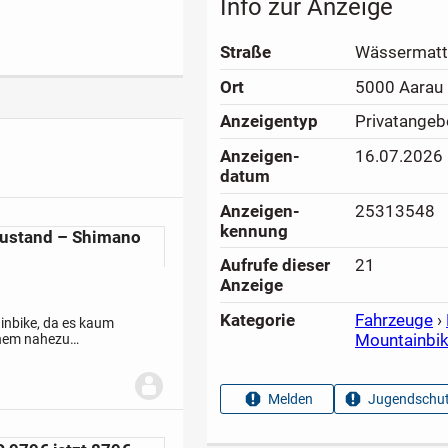
Info zur Anzeige
Straße
Wässermatt
Ort
5000 Aarau
Anzeigen­typ
Privatangeb
Anzeigen­
16.07.2026
datum
Anzeigen­
25313548
kennung
Zustand – Shimano
Aufrufe dieser
21
Anzeige
Kategorie
Fahrzeuge
›
inbike, da es kaum
Mountainbi
inem nahezu
ne Gebrauchsspuren
Melden
Jugendschut