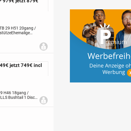
 979€ jetzt 879€
TB 29 H51 20gang /
nstützeEhemalige
: 979€UNSER
49€ jetzt 749€ incl
29 H46 18gang /
LS Bushtail 1 Disc
ttEhemalige