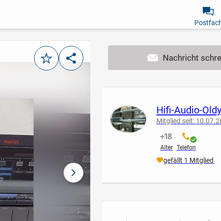
Postfac
Merken
Teilen
Hifi-Audio-Old
Mitglied seit: 10.07.
nicht verifiziert
verifiziert
Alter
Telefon
gefällt 1 Mitglied
nächstes Bild