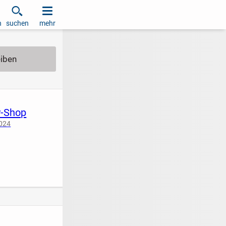
h
suchen
mehr
y-Shop
2024