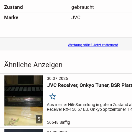
Zustand
gebraucht
Marke
JVC
Werbung stört? Jetzt entfernen!
Ähnliche Anzeigen
30.07.2026
JVC Receiver, Onkyo Tuner, BSR Plat
Merken
Aus meiner Hifi-Sammlung in gutem Zustand 
Receiver RX-150 57 EU. Onkyo Spitzentuner T 
automatischer ZF-Bandbreitenumschaltung + w
5
EU. BSR Vollautomat, spielt...
56648 Saffig