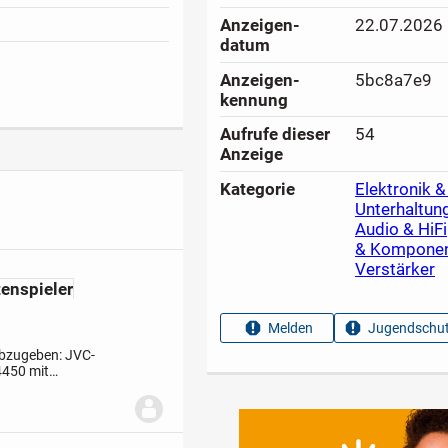
Anzeigen­
22.07.2026
datum
Anzeigen­
5bc8a7e9
kennung
Aufrufe dieser
54
Anzeige
Kategorie
Elektronik &
Unterhaltun
Audio & HiFi
& Kompone
Verstärker
tenspieler
Melden
Jugendschut
abzugeben: JVC-
4450 mit
eiteren Extras 42