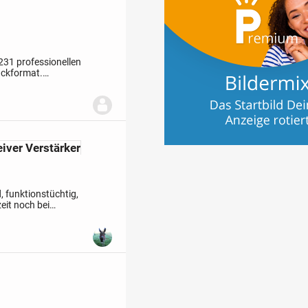
231 professionellen
ackformat.
ual Channel / Stereo)
iver Verstärker
 funktionstüchtig,
eit noch bei
rt, Übergabe in