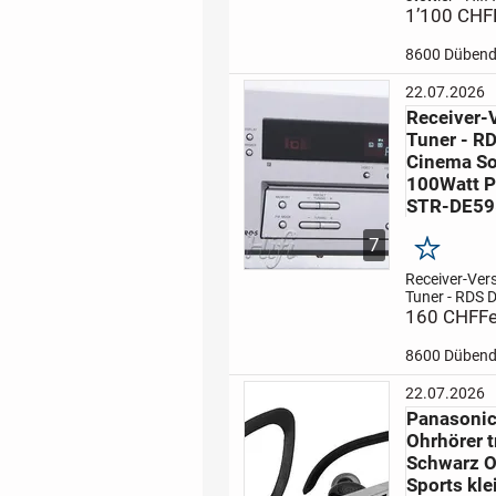
Lautspreche
1’100 CHF
Festpreis pro
8600 Dübend
8600 Dübend
Professional -
Lautspreche
22.07.2026
System
Bassr
Receiver-V
Hell Edition
...
Tuner - RD
Cinema S
100Watt 
STR-DE59
7
Merken
Receiver-Ver
Tuner - RDS D
Cinema Soun
160 CHF
Fe
100Watt Pow
STR -DE 595
8600 Dübend
5536545
Ab 
inkl. Fernbe
22.07.2026
ohne weitere
Panasoni
Funktionstest
Ohrhörer t
Schwarz O
Sports kle