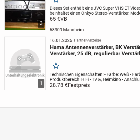
Merken
Dieses Set enthält eine JVC Super VHS ET Vide
beinhaltet einen Onkyo Stereo-Verstärker, Mode
05.Zudem ist ein Pioneer Stereo-Verstärker, Mod
65 €
VB
3
Stapels. Pro...
68309 Mannheim
16.01.2026
Partner-Anzeige
Hama Antennenverstärker, BK Verstä
Verstärker, 25 dB, regulierbar Verstär
Merken
Technischen Eigenschaften:
- Farbe: Weiß
- Fa
Produktbereich: HiFi
- TV &, Heimkino
- Anschl
1
Koax-Stecker
28.78 €
Festpreis
- Dämpfungsregler Wert: 13 dB
- 