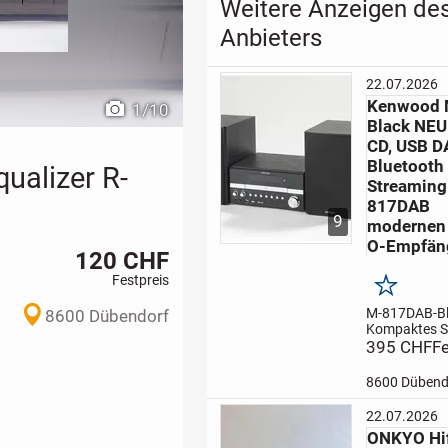
Weitere Anzeigen de
Anbieters
22.07.2026
Kenwood 
1
/
10
Black NE
CD, USB D
Bluetooth
ualizer R-
Streaming
817DAB
9
modernen
O-Empfän
120 CHF
Festpreis
Merken
M-817DAB-B
8600 Dübendorf
Kompaktes S
System mit C
395 CHF
Fe
sowie DAB+ 
Bluetooth Au
8600 Dübend
Streaming
Di
817DAB ist m
22.07.2026
modernen DI
ONKYO Hif
Empfänger a