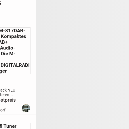
s
M-817DAB-
U Kompaktes
AB+
 Audio-
 Die M-
 DIGITALRADI
ger
lack NEU
tereo-
D, USB
stpreis
und
dio-
orf
e M-
it einem
GITALRADIO-
i Tuner
usgestattet