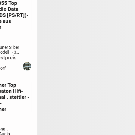
4355 Top
ht
dio Data
DS [PS/RT])-
e aus
m
uner Silber
odell
- 30
stpreis
ngen
-
e
orf
ng zum
en Scannen
n von bis
her Top
 AM-
saton Hifi-
nennung
.
l . stettler -
-
her
nal .
-Audio-