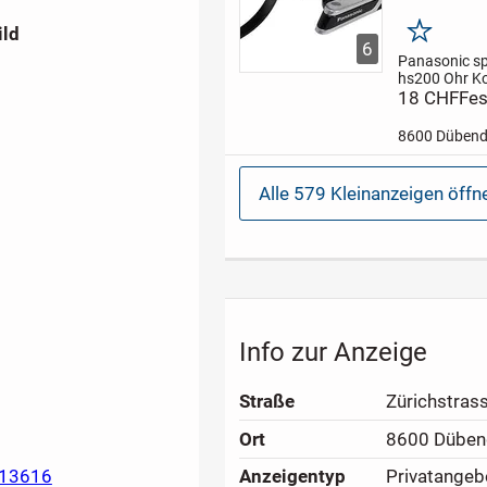
ild
Merken
6
Panasonic sp
hs200
Ohr K
Sports klein
18 CHF
Fes
Panasonic R
Ohrhörer trop
8600 Dübend
Schwarz
Wir
auch per post
12.50 Versa
Alle 579 Kleinanzeigen öffn
Daten im end 
Info zur Anzeige
Straße
Zürichstras
Ort
8600 Düben
713616
Anzeigen­typ
Privatangeb