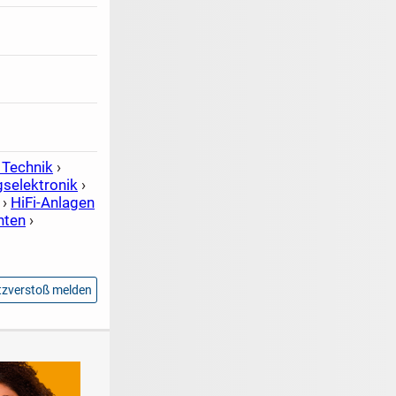
 Technik
›
gselektronik
›
›
HiFi-Anlagen
nten
›
zverstoß melden