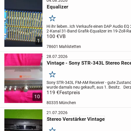
04.08.2026
Equalizer
Merken
Hi ihr lieben..
Ich Verkaufe einen DAP Audio EQ 
2-Kanal 31-Band Grafik-Equalizer im 19-Zoll-R
Technische Details & Ausstattung:
100 €
VB
​Kanäle: 2 (D
1
Frequ...
78601 Mahlstetten
28.07.2026
Vintage - Sony STR-343L Stereo Rece
Merken
Sony STR-343L FM-AM Receiver - gute Zustand,
wurde damals neu gekauft, aus 1. Besitz.
Derz
Marktoberdorf im schönen Allgäu (B12) gelage
119 €
Festpreis
10
Landsberg/Lech...
80335 München
21.07.2026
Stereo Verstärker Vintage