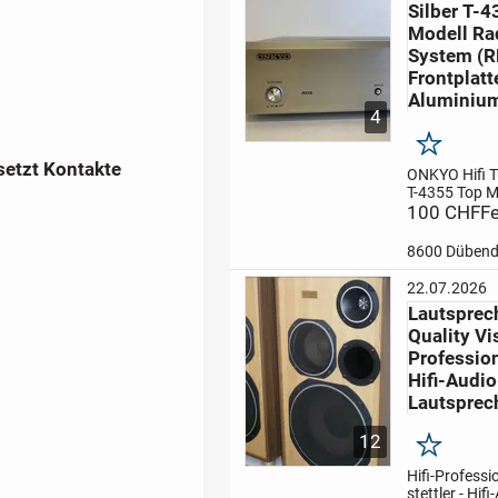
Silber T-
und ermöglic
kabellose...
Modell Ra
System (R
Frontplatt
Aluminiu
4
Merken
setzt Kontakte
ONKYO Hifi T
T-4355 Top M
FM/AM-
100 CHF
Fe
Voreinstellu
Automatisch
8600 Dübend
Voreinstellu
automatisch
22.07.2026
und Speicher
Lautsprec
zu 20 FM/10
Quality Vi
Sendern
- Be
voreingeste..
Professiona
Hifi-Audio
Lautsprec
12
Merken
Hifi-Professio
stettler - Hifi