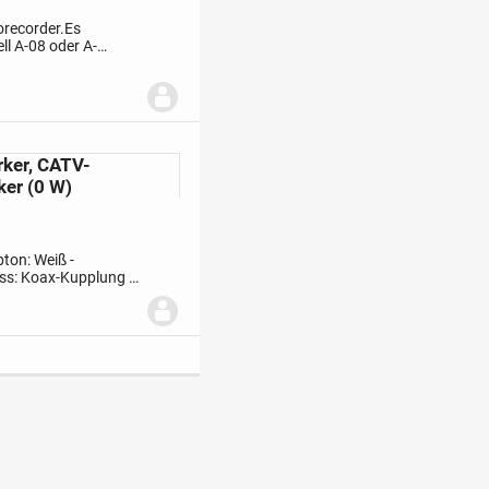
orecorder.Es
ll A-08 oder A-
ell A-227, Teil des
rker, CATV-
ker (0 W)
rbton: Weiß
-
uss: Koax-Kupplung
-
Entzerrregler Wert:...