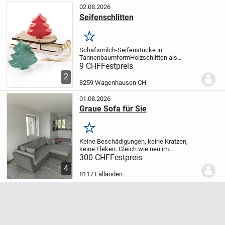
02.08.2026
Seifenschlitten
Merken
Schafsmilch-Seifenstücke in
Tannenbaumform
Holzschlitten als
Seifenablage
Zimt- und Apfelduft
2 x 25
9 CHF
Festpreis
g
Darüber freut sich die Freundin! Der
2
kleine Holzschlitten, den man auch als
8259 Wagenhausen CH
Seifenablage benutzen...
01.08.2026
Graue Sofa für Sie
Merken
Keine Beschädigungen, keine Kratzen,
keine Fleken.
Gleich wie neu im
Laden.
Farbe: grau
Mass:
300 CHF
Festpreis
200x180
Zustellung: Nein
Abholen: Ja
4
8117 Fällanden