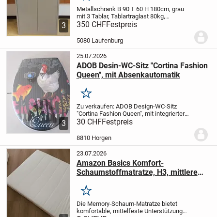
Metallschrank B 90 T 60 H 180cm, grau
mit 3 Tablar, Tablartraglast 80kg,
Türöffnungswinkel 115°, Neupreis Fr.
350 CHF
Festpreis
3
985.- jetzt nur Fr. 350.- plus Mwst Stück
alle Schränke haben 1 Schlüssel und
5080 Laufenburg
sind...
25.07.2026
ADOB Desin-WC-Sitz "Cortina Fashion
Queen", mit Absenkautomatik
Merken
Zu verkaufen:
ADOB Design-WC-Sitz
"Cortina Fashion Queen", mit integrierter
Absenkautomatik. Zur Reinigung
30 CHF
Festpreis
3
abnehmbar, Material Duroplast, passend
auf alle Standard-Toiletten.
Zustand: NEU
8810 Horgen
und...
23.07.2026
Amazon Basics Komfort-
Schaumstoffmatratze, H3, mittlere
Festigkeit, Öko-Tex-Zertifiziert,
waschbarer Bezug, Höhe 13cm,
Merken
Größe 90cm x 200cm
Die Memory-Schaum-Matratze bietet
komfortable, mittelfeste Unterstützung