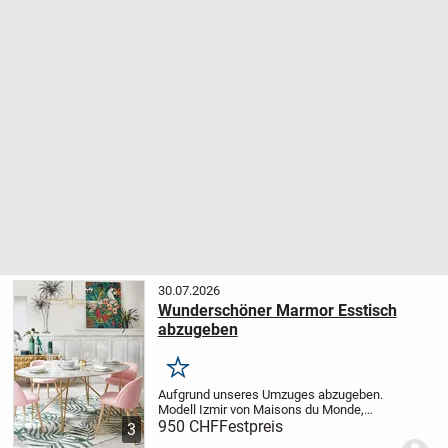
30.07.2026
Wunderschöner Marmor Esstisch
abzugeben
Merken
Aufgrund unseres Umzuges abzugeben.
Modell Izmir von Maisons du Monde,
Masse: LxB 200x120cm, Neupreis 1.700
950 CHF
Festpreis
3
CHF. Gewicht 140kg. Sehr guter Zustand.