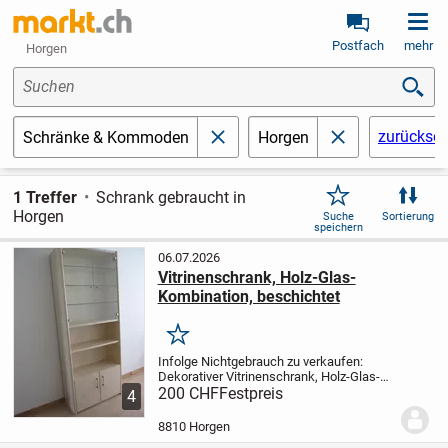
Postfach
mehr
Horgen
Suchen
zurückset
Schränke & Kommoden
Horgen
schließen
schließen
1 Treffer
Schrank gebraucht in
Horgen
Suche
Sortierung
speichern
06.07.2026
Vitrinenschrank, Holz-Glas-
Kombination, beschichtet
Merken
Infolge Nichtgebrauch zu verkaufen:
Dekorativer Vitrinenschrank, Holz-Glas-
Kombination, beschichtet, Qualitäts-
200 CHF
Festpreis
4
Highboard der Möbelfabrik Zehnder AG.
Masse: Höhe = 215 cm, Breite = 85 cm,
8810 Horgen
Tiefe = 35...