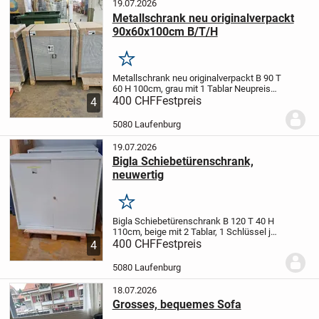
19.07.2026
Metallschrank neu originalverpackt
90x60x100cm B/T/H
Merken
Metallschrank neu originalverpackt B 90 T
60 H 100cm, grau mit 1 Tablar Neupreis
Fr. 740.- jetzt nur Fr. 400.- Stück inkl. Mwst
400 CHF
Festpreis
4
3 Stück Lager,
alle Schränke haben 1
Schlüssel und sind abschliessbar
...
5080 Laufenburg
19.07.2026
Bigla Schiebetürenschrank,
neuwertig
Merken
Bigla Schiebetürenschrank B 120 T 40 H
110cm, beige mit 2 Tablar, 1 Schlüssel je
Schrank vorhanden, Neupreis Stück Fr.
400 CHF
Festpreis
4
1320.- jetzt nur Fr.400.- Stück netto inkl
Mwst, die Schränke weisen kleinere...
5080 Laufenburg
18.07.2026
Grosses, bequemes Sofa