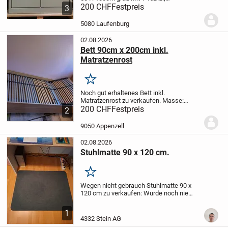
abschliessbar, Tablartraglast 80kg die
200 CHF
Festpreis
3
Schränke weisen Gebrauchspuren auf,
alle Schränke sind auf Ihre
5080 Laufenburg
funktionstüchtigkeit...
02.08.2026
Bett 90cm x 200cm inkl.
Matratzenrost
Merken
Noch gut erhaltenes Bett inkl.
Matratzenrost zu verkaufen. Masse:
90cm x 200cm. Abzuholen in Appenzell.
200 CHF
Festpreis
2
9050 Appenzell
02.08.2026
Stuhlmatte 90 x 120 cm.
Merken
Wegen nicht gebrauch Stuhlmatte 90 x
120 cm zu verkaufen: Wurde noch nie
gebraucht.
Vetsand möglich.
1
4332 Stein AG