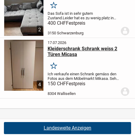
Merken
Das Sofa ist in sehr gutem
Zustand.
Leider hat es zu wenig platz in
der neuen Wohnung. Deshalb bin ich
400 CHF
Festpreis
gezwungen es zu verkaufen.
2
3150 Schwarzenburg
17.07.2026
Kleiderschrank Schrank weiss 2
Türen Micasa
Merken
Ich verkaufe einen Schrank gemäss den
Fotos aus dem Möbelmarkt Mikasa. Sehr
gute Qualität und hervorragender Zustand.
150 CHF
Festpreis
4
Sehr stabil. Der Neupreis lag bei etwa
650.-Fr.
Die Abholung muss zwischen
8304 Wallisellen
dem...
Landesweite Anzeigen