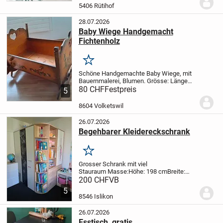
5406 Rütihof
28.07.2026
Baby Wiege Handgemacht
Fichtenholz
Merken
Schöne Handgemachte Baby Wiege, mit
Bauernmalerei, Blumen. Grösse: Länge
72cm Breite 62cm Höhe 56cm.
80 CHF
Festpreis
5
Die Wiege lässt sich auf 4
Füsse verstellen,somit...
8604 Volketswil
26.07.2026
Begehbarer Kleidereckschrank
Merken
Grosser Schrank mit viel
Stauraum
Masse:
Höhe: 198 cm
Breite:
124 cm
Tiefe: 148 cm
Wir verkaufen
200 CHF
VB
unseren grossen Schrank, da er für uns
5
inzwischen zu viel Platz einnimmt.
Der
8546 Islikon
Schrank ist in...
26.07.2026
Esstisch, gratis