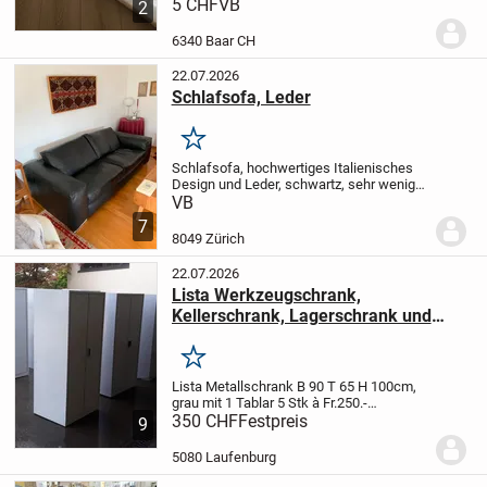
(Härtegrad 3/H3) und ist ideal für Bauch-,
5 CHF
VB
2
Seiten- und
Rückenschläfer
Reaktionsfähiger,
6340 Baar CH
strapazierfähiger Schaumstoff passt...
22.07.2026
Schlafsofa, Leder
Merken
Schlafsofa, hochwertiges Italienisches
Design und Leder, schwartz, sehr wenig
gebraucht. Neupreis war CHF 7.000,-- (GS
VB
Möbel, Zürich). Dimensionen:
7
L.210xT.100xH.80 cm. Dimensionen Bett:
8049 Zürich
140x195 cm....
22.07.2026
Lista Werkzeugschrank,
Kellerschrank, Lagerschrank und
andere Modelle div Stück
Merken
Lista Metallschrank B 90 T 65 H 100cm,
grau mit 1 Tablar 5 Stk à Fr.250.-
occ
350 CHF
Metallschrank kein Lista B 90 T 65 H
Festpreis
9
100cm, grau mit 1 Tablar 5 Stk à Fr.250.-
occ
Metallschrank kein Lista B 90 T 60 H...
5080 Laufenburg