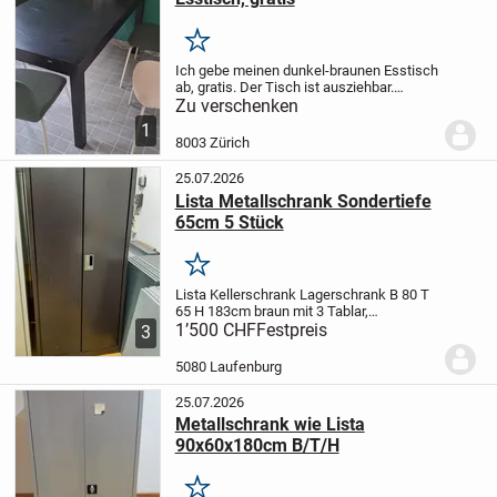
Merken
Ich gebe meinen dunkel-braunen Esstisch
ab, gratis. Der Tisch ist ausziehbar.
Leichte Gebrauchsspuren. Sonst sehr gut
Zu verschenken
erhalten.
Abzuholen in 8003
1
Zürich.
Höhe: 75 cm
Länge max.: 220 cm
8003 Zürich
Länge...
25.07.2026
Lista Metallschrank Sondertiefe
65cm 5 Stück
Merken
Lista Kellerschrank Lagerschrank B 80 T
65 H 183cm braun mit 3 Tablar,
abschliessbar Tablartraglast 80kg die
1’500 CHF
Festpreis
3
Schränke weisen Gebrauchspuren auf, 5
Stück Neupreis Stück Fr. 1200.- jetzt alle 5
5080 Laufenburg
Stück...
25.07.2026
Metallschrank wie Lista
90x60x180cm B/T/H
Merken