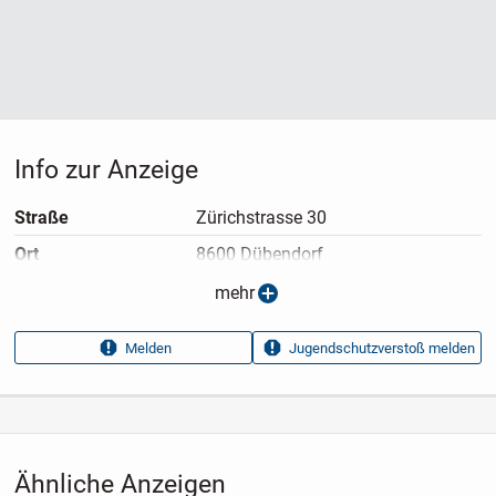
Abholung erwünscht
BY:
Auto Hifi Shop + Elektronik
Zürichstrasse 30
8600 Dübendorf ZH
Info zur Anzeige
Straße
Zürichstrasse 30
Ort
8600 Dübendorf
Anzeigen­typ
Privatangebot
mehr
Anzeigen­datum
22.07.2026
Melden
Jugendschutzverstoß melden
Anzeigen­kennung
3a0ed8ad
Aufrufe dieser
8
Anzeige
Kategorie
Elektronik & Technik
›
Unterhaltungselektronik
›
Audio &
Ähnliche Anzeigen