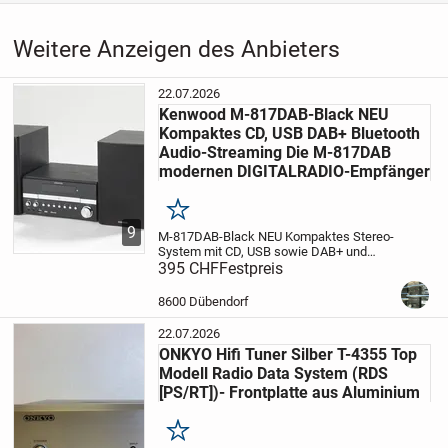
Weitere Anzeigen des Anbieters
22.07.2026
Kenwood M-817DAB-Black NEU
Kompaktes CD, USB DAB+ Bluetooth
Audio-Streaming Die M-817DAB
modernen DIGITALRADIO-Empfänger
Merken
9
M-817DAB-Black NEU Kompaktes Stereo-
System mit CD, USB sowie DAB+ und
Bluetooth Audio-Streaming
395 CHF
Festpreis
Die M-817DAB
ist mit einem modernen DIGITALRADIO-
Empfänger ausgestattet und ermöglicht
8600 Dübendorf
kabellose...
22.07.2026
ONKYO Hifi Tuner Silber T-4355 Top
Modell Radio Data System (RDS
[PS/RT])- Frontplatte aus Aluminium
Merken