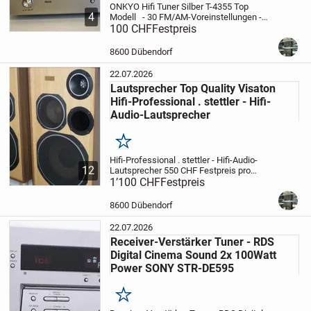
ONKYO Hifi Tuner Silber T-4355 Top
4
Modell
- 30 FM/AM-Voreinstellungen
-
Automatische Voreinstellung zum
100 CHF
Festpreis
automatischen Scannen und Speichern
von bis zu 20 FM/10 AM-Sendern
-
8600 Dübendorf
Benennung voreingeste...
22.07.2026
Lautsprecher Top Quality Visaton
Hifi-Professional . stettler - Hifi-
Audio-Lautsprecher
Merken
Hifi-Professional . stettler - Hifi-Audio-
12
Lautsprecher
550 CHF
Festpreis pro
stück
1’100 CHF
8600 Dübendorf
Festpreis
Hifi-Professional -
stettler
Lautsprecher
3 Weg System
Bassreflex
Holz Hell Edition
...
8600 Dübendorf
22.07.2026
Receiver-Verstärker Tuner - RDS
Digital Cinema Sound 2x 100Watt
Power SONY STR-DE595
Merken