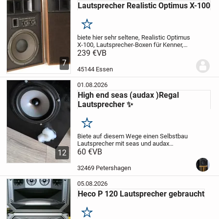
Lautsprecher Realistic Optimus X-100
Merken
biete hier sehr seltene, Realistic Optimus
X-100, Lautsprecher-Boxen für Kenner,
Liebhaber und Sammler zum Kauf
239 €
VB
an.
Material: Holzgehäuse mit
7
Nußbaumfunier
Modell: Realistic Optimus
45144 Essen
X-100- Radio Shack...
01.08.2026
High end seas (audax )Regal
Lautsprecher ✨
Merken
Biete auf diesem Wege einen Selbstbau
Lautsprecher mit seas und audax
Bestückung an.
60 €
VB
Funktion zu 100 %
12
klanglich sehr sehr neutral saubere
sinusamplitude bei Magnetfeld Aufbau
32469 Petershagen
beim eintauchen der...
05.08.2026
Heco P 120 Lautsprecher gebraucht
Merken