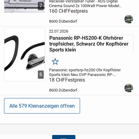
Receiver-Verstärker Tuner - RDS Digital
7
Cinema Sound 2x 100Watt Power
Modell:
STR -DE 595
160 CHF
Festpreis
Serie NR: 5536545
Ab Lager
2
inkl. Fernbedienung
ohne weiteres
Zubehör
Funktionstest guter...
8600 Dübendorf
22.07.2026
Panasonic RP-HS200-K Ohrhörer
tropfsicher, Schwarz Ohr Kopfhörer
Sports klein
Merken
Panasonic sportsrp-hs200
Ohr Kopfhörer
6
Sports klein
Neu OVP
Panasonic RP-
HS200-K Ohrhörer tropfsicher, Schwarz
18 CHF
Festpreis
Wir senden auch per post zu Fr. 12.50
Versand
Konto Daten im end Bild
...
8600 Dübendorf
Alle 579 Kleinanzeigen öffnen