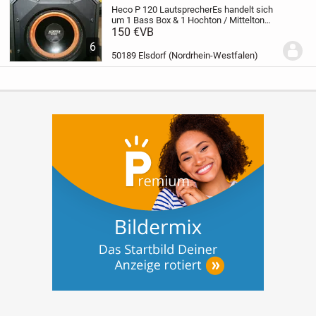
Heco P 120 Lautsprecher
Es handelt sich
um 1 Bass Box & 1 Hochton / Mittelton
Box
150 €
Der Bass und der Anschluss zum
VB
Verstärker wurden ausgetauscht
Privat
6
Verkauf daher keine Garantie &
50189 Elsdorf (Nordrhein-Westfalen)
Rücknahme
Abholung...