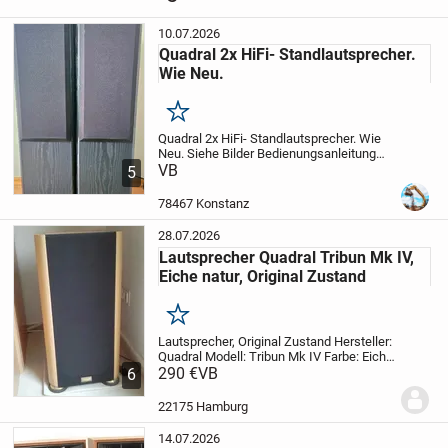
HiFi
›
Lautsprecher
›
Regallautsprecher
10.07.2026
Quadral 2x HiFi- Standlautsprecher.
Wie Neu.
Merken
Quadral 2x HiFi- Standlautsprecher. Wie
Neu.
Siehe Bilder
Bedienungsanleitung
Voll Funktionsfähig nicht beschädigt und
VB
5
nicht zerkratzt
Kann auch kompl. Anlage
gekauft werden
Qualität 1A, Original...
78467 Konstanz
28.07.2026
Lautsprecher Quadral Tribun Mk IV,
Eiche natur, Original Zustand
Merken
Lautsprecher, Original Zustand
Hersteller:
Quadral
Modell: Tribun Mk IV
Farbe: Eiche
natur
290 €
Abmessungen: 580 x 302 x 310 (H x
VB
6
B x T)
Bauart: 3-Wege Baßreflex
Tieftöner: 220 mm
Mitteltöner: 110...
22175 Hamburg
14.07.2026