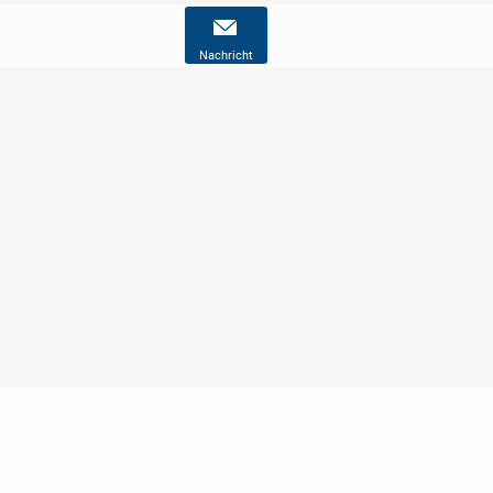
Nachricht
Nutzungsbedingungen
Datenschutz
Barrierefreiheit
Impressum
Kontakt
Hilfe
Sicherheit
Jugendschutz
Login
Konto löschen
Premium buchen
Abo kündigen