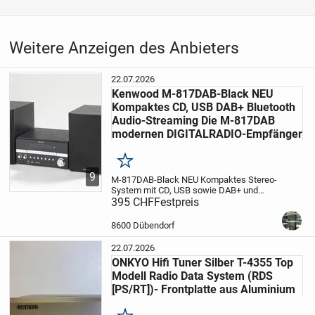
Weitere Anzeigen des Anbieters
22.07.2026
Kenwood M-817DAB-Black NEU
Kompaktes CD, USB DAB+ Bluetooth
Audio-Streaming Die M-817DAB
modernen DIGITALRADIO-Empfänger
Merken
9
M-817DAB-Black NEU Kompaktes Stereo-
System mit CD, USB sowie DAB+ und
Bluetooth Audio-Streaming
395 CHF
Festpreis
Die M-817DAB
ist mit einem modernen DIGITALRADIO-
Empfänger ausgestattet und ermöglicht
8600 Dübendorf
kabellose...
22.07.2026
ONKYO Hifi Tuner Silber T-4355 Top
Modell Radio Data System (RDS
[PS/RT])- Frontplatte aus Aluminium