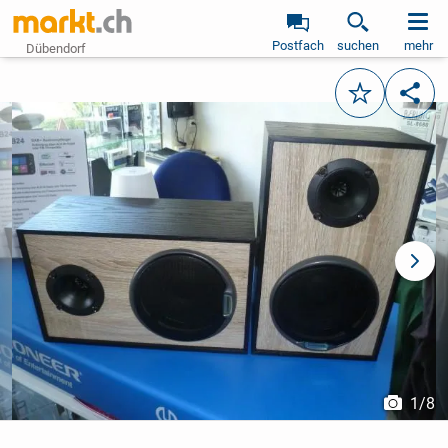
Postfach
suchen
mehr
Dübendorf
Merken
Teile
vorheriges Bild
näch
1
/
8