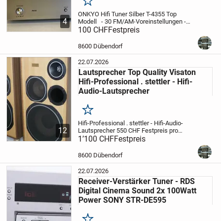
Merken
ONKYO Hifi Tuner Silber T-4355 Top
4
Modell
- 30 FM/AM-Voreinstellungen
-
Automatische Voreinstellung zum
100 CHF
Festpreis
automatischen Scannen und Speichern
von bis zu 20 FM/10 AM-Sendern
-
8600 Dübendorf
Benennung voreingeste...
22.07.2026
Lautsprecher Top Quality Visaton
Hifi-Professional . stettler - Hifi-
Audio-Lautsprecher
Merken
Hifi-Professional . stettler - Hifi-Audio-
12
Lautsprecher
550 CHF
Festpreis pro
stück
1’100 CHF
8600 Dübendorf
Festpreis
Hifi-Professional -
stettler
Lautsprecher
3 Weg System
Bassreflex
Holz Hell Edition
...
8600 Dübendorf
22.07.2026
Receiver-Verstärker Tuner - RDS
Digital Cinema Sound 2x 100Watt
Power SONY STR-DE595