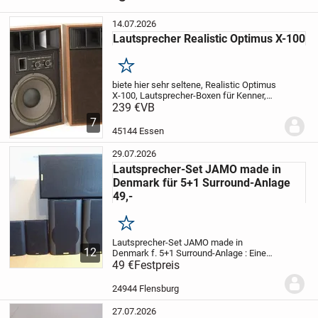
HiFi
›
Lautsprecher
›
Regallautsprecher
14.07.2026
Lautsprecher Realistic Optimus X-100
Merken
biete hier sehr seltene, Realistic Optimus
X-100, Lautsprecher-Boxen für Kenner,
Liebhaber und Sammler zum Kauf
239 €
VB
an.
Material: Holzgehäuse mit
7
Nußbaumfunier
Modell: Realistic Optimus
45144 Essen
X-100- Radio Shack...
29.07.2026
Lautsprecher-Set JAMO made in
Denmark für 5+1 Surround-Anlage
49,-
Merken
Lautsprecher-Set JAMO made in
12
Denmark f. 5+1 Surround-Anlage :
Eine
JAMO Credo 100 als Monitorbox;
49 €
Festpreis
Impedanz 8 Ohm, Belastbarkeit 80/120
W; Abmessungen (BHT) ca. 230 x 420 x
24944 Flensburg
230 mm; Gewicht mehr als 5...
27.07.2026