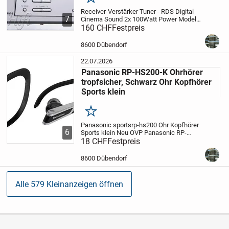
Merken
Receiver-Verstärker Tuner - RDS Digital
7
Cinema Sound 2x 100Watt Power
Modell:
STR -DE 595
160 CHF
Festpreis
Serie NR: 5536545
Ab Lager
2
inkl. Fernbedienung
ohne weiteres
Zubehör
Funktionstest guter...
8600 Dübendorf
22.07.2026
Panasonic RP-HS200-K Ohrhörer
tropfsicher, Schwarz Ohr Kopfhörer
Sports klein
Merken
Panasonic sportsrp-hs200
Ohr Kopfhörer
6
Sports klein
Neu OVP
Panasonic RP-
HS200-K Ohrhörer tropfsicher, Schwarz
18 CHF
Festpreis
Wir senden auch per post zu Fr. 12.50
Versand
Konto Daten im end Bild
...
8600 Dübendorf
Alle 579 Kleinanzeigen öffnen