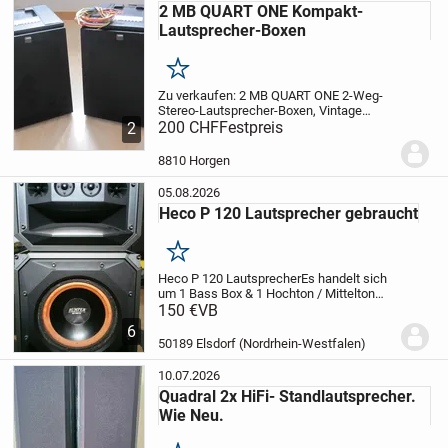
2 MB QUART ONE Kompakt-
Lautsprecher-Boxen
Merken
Zu verkaufen:
2 MB QUART ONE 2-Weg-
Stereo-Lautsprecher-Boxen, Vintage
(1991), schwarz, Made in Germany.
200 CHF
Festpreis
2
Abmessungen: 210 x 343 x 240 mm
(BxHxT), Gewicht: je 6 kg,
8810 Horgen
Nennbelastbarkeit: 60 W, Musikbelas...
05.08.2026
Heco P 120 Lautsprecher gebraucht
Merken
Heco P 120 Lautsprecher
Es handelt sich
um 1 Bass Box & 1 Hochton / Mittelton
Box
150 €
Der Bass und der Anschluss zum
VB
Verstärker wurden ausgetauscht
Privat
6
Verkauf daher keine Garantie &
50189 Elsdorf (Nordrhein-Westfalen)
Rücknahme
Abholung...
10.07.2026
Quadral 2x HiFi- Standlautsprecher.
Wie Neu.