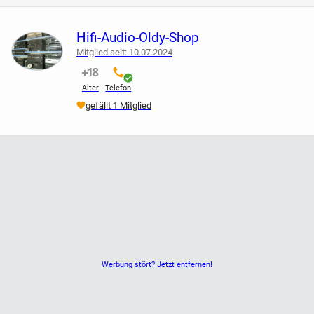
oder zum Hängen
Hifi-Audio-Oldy-Shop
Mitglied seit: 10.07.2024
schwarz
nicht verifiziert
verifiziert
Alter
Telefon
Front Hell Holz
gefällt 1 Mitglied
Spezielle Einzelanfertigung
Pioneer Abdeck Gitter
Visaton Chassis
2 Weg System
Werbung stört? Jetzt entfernen!
Piezo Hochton
Max 70 Watt Power