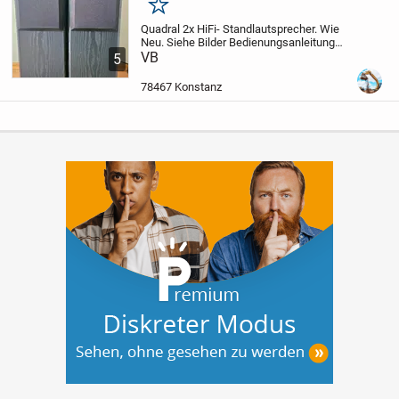
Merken
Quadral 2x HiFi- Standlautsprecher. Wie
Neu.
Siehe Bilder
Bedienungsanleitung
Voll Funktionsfähig nicht beschädigt und
VB
5
nicht zerkratzt
Kann auch kompl. Anlage
gekauft werden
Qualität 1A, Original...
78467 Konstanz