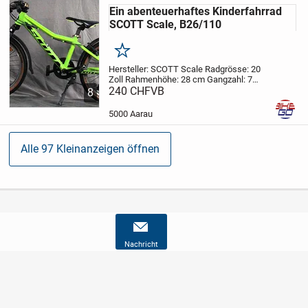
Ein abenteuerhaftes Kinderfahrrad
SCOTT Scale, B26/110
Merken
Hersteller: SCOTT Scale
Radgrösse: 20
Zoll
Rahmenhöhe: 28 cm
Gangzahl: 7
Beschrieb:
240 CHF
VB
Kinderfahrrad, in Grün für
8
Freizeit, einkaufen oder für Fahrten zu
spannenden Abenteuern.
Folgende...
5000 Aarau
Alle 97 Kleinanzeigen öffnen
Nachricht