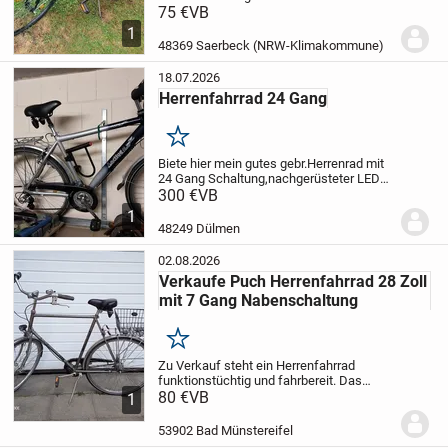
Selbstabholer
75 €
VB
Te. 1737201246
1
48369 Saerbeck (NRW-Klimakommune)
18.07.2026
Herrenfahrrad 24 Gang
Merken
Biete hier mein gutes gebr.Herrenrad mit
24 Gang Schaltung,nachgerüsteter LED
Scheinwerfer,Tachometer und
300 €
VB
Kilometerzähler,Sattelstütze,sowie
1
Fahrradständer und Schloss
48249 Dülmen
02.08.2026
Verkaufe Puch Herrenfahrrad 28 Zoll
mit 7 Gang Nabenschaltung
Merken
Zu Verkauf steht ein Herrenfahrrad
funktionstüchtig und fahrbereit. Das
Fahrrad verfügt über eine nachgerüstete 7
80 €
VB
1
Gang Shimano Nexus Nabenschaltung
und hat eine Tachoanzeige. Der Korb auf
53902 Bad Münstereifel
dem...