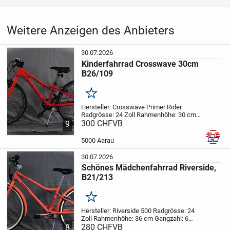
Weitere Anzeigen des Anbieters
30.07.2026
Kinderfahrrad Crosswave 30cm
B26/109
Merken
Hersteller: Crosswave Primer Rider
Radgrösse: 24 Zoll
Rahmenhöhe: 30 cm
Gangzahl: 8
300 CHF
VB
Beschrieb:
Kinderfahrrad, in
9
Mangenta/Korallenrot für Freizeit,
einkaufen oder für Fahrten zu neuen...
5000 Aarau
30.07.2026
Schönes Mädchenfahrrad Riverside,
B21/213
Merken
Hersteller: Riverside 500
Radgrösse: 24
Zoll
Rahmenhöhe: 36 cm
Gangzahl: 6
Beschrieb:
280 CHF
VB
Mädchenfahrrad, in
8