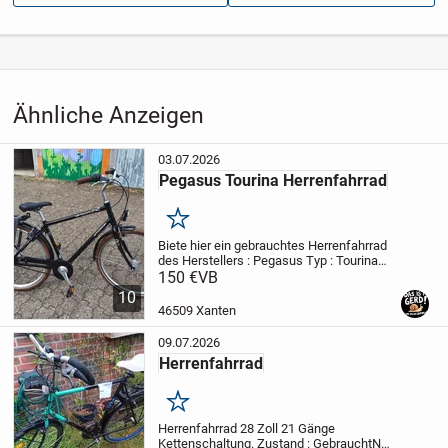
Anzeigen­kennung
7e9f3525
Aufrufe dieser
20
Anzeige
Kategorie
Fahrzeuge
›
Fahrräder
›
Citybikes
Ähnliche Anzeigen
03.07.2026
Pegasus Tourina Herrenfahrrad
Merken
Biete hier ein gebrauchtes Herrenfahrrad
des Herstellers : Pegasus
Typ : Tourina
Gangschaltung : 7 Gänge
150 €
VB
28 Zoll Räder
Rahmenhöhe : 50,5 cm
10
Nabendynamo
Verhandelt wird vor Ort und
46509 Xanten
nicht per Mail...
09.07.2026
Herrenfahrrad
Merken
Herrenfahrrad 28 Zoll 21 Gänge
Kettenschaltung. Zustand : Gebraucht
Nur