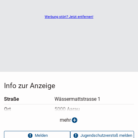
Montag bis Freitag
08:00 bis 12:00 Uhr
Werbung stört? Jetzt entfernen!
13:00 bis 17:00 Uhr
Samstag
Geschlossen
Wir freuen uns auf Deinen Besuch.
Bikes2Go Team
Info zur Anzeige
Straße
Wässermattstrasse 1
Ort
5000 Aarau
Anzeigen­typ
Privatangebot
mehr
Anzeigen­datum
16.07.2026
Melden
Jugendschutzverstoß melden