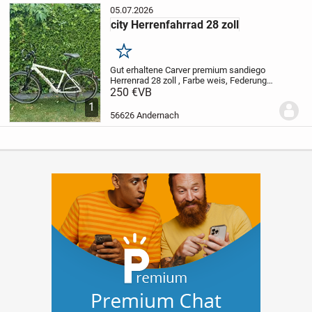
05.07.2026
city Herrenfahrrad 28 zoll
Merken
Gut erhaltene Carver premium sandiego
Herrenrad 28 zoll , Farbe weis, Federung
vorne und am sattel [stange], super leicht,
250 €
VB
besitz von Opa..... wenig gefahren weil hat
1
10 jahre in der Garage gestanden....
56626 Andernach