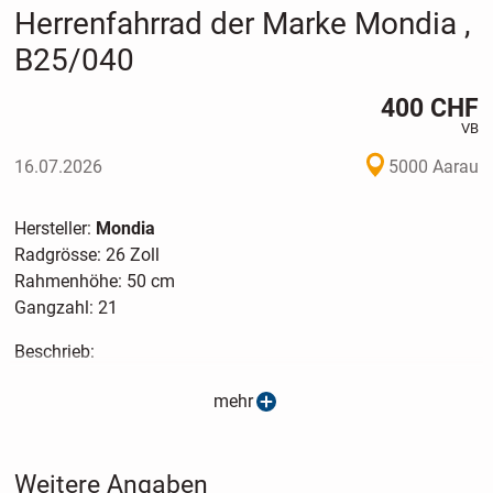
Herrenfahrrad der Marke Mondia ,
B25/040
400 CHF
VB
16.07.2026
5000 Aarau
Hersteller:
Mondia
Radgrösse: 26 Zoll
Rahmenhöhe: 50 cm
Gangzahl: 21
Beschrieb:
Herrenfahrrad, in Weiss/Blau/Lila für Freizeit, einkaufen
mehr
oder für Fahrten zum Bahnhof.
Folgende Neu-Teile wurden verbaut:
Weitere Angaben