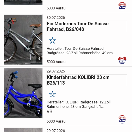
Korallorange für Freizeit, einkaufen oder
für Fahrten zu neuen spannenden
5000 Aarau
Abenteuer.
...
30.07.2026
Ein Modernes Tour De Suisse
Fahrrad, B26/048
Merken
Hersteller: Tour De Suisse Fahrrad
Radgrösse: 28 Zoll
Rahmenhöhe: 49 cm
Gangzahl: 21
Beschrieb:
Fahrrad, in
8
Alusilber für Freizeit, einkaufen oder für
5000 Aarau
Fahrten zum Bahnhof.
Folgende...
29.07.2026
Kinderfahrrad KOLIBRI 23 cm
B26/113
Merken
Hersteller: KOLIBRI
Radgrösse: 12 Zoll
Rahmenhöhe: 23 cm
Gangzahl: 1
Beschrieb:
VB
Kinderfahrrad, in
7
Blau/Schwarz für Freizeit, und um die
Welt zu erkunden.
Die Stützräder sind
5000 Aarau
leicht...
29.07.2026