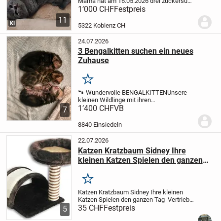
Mama hat am 16.05.2026 drei zuckersüße
gesunde Kitten zur Welt gebracht.
Die
1’000 CHF
Festpreis
kleinen sind sehr verspielt und haben
11
keine Angst vor uns Menschen. Sie sind
KI
5322 Koblenz CH
sehr...
24.07.2026
3 Bengalkitten suchen ein neues
Zuhause
Merken
🐾 Wundervolle BENGALKITTEN
Unsere
kleinen Wildlinge mit ihren
wunderschönen Rosetten & marmorierten
1’400 CHF
VB
7
Muster sind nun bereit, im Doppelpack
auszuziehen – Einzelhaltung kommt für
8840 Einsiedeln
sie nicht infrage!
Oder...
22.07.2026
Katzen Kratzbaum Sidney Ihre
kleinen Katzen Spielen den ganzen
Tag
Merken
Katzen Kratzbaum Sidney
Ihre kleinen
Katzen Spielen den ganzen Tag
Vertrieb
bei:
35 CHF
Auto Hifi Shop + Elektronik
Festpreis
Zürichstr.
5
30
8600 Dübendorf - ZH
Katzen-