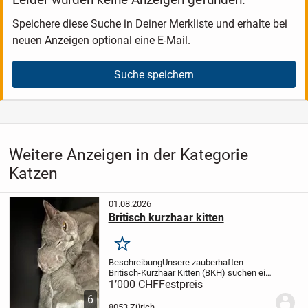
Speichere diese Suche in Deiner Merkliste und erhalte bei
neuen Anzeigen optional eine E-Mail.
Suche speichern
Weitere Anzeigen in der Kategorie
Katzen
01.08.2026
Britisch kurzhaar kitten
Merken
Beschreibung
Unsere zauberhaften
Britisch-Kurzhaar Kitten (BKH) suchen ein
liebevolles Zuhause
Unsere
1’000 CHF
Festpreis
wunderschönen Britisch-Kurzhaar Kitten
6
wachsen mit viel Liebe und Fürsorge in
8053 Zürich