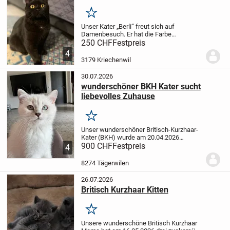
Merken
Unser Kater „Berli“ freut sich auf
Damenbesuch.
Er hat die Farbe
"chocolate/schwarz" und sucht auf
250 CHF
Festpreis
diesem Weg eine liebevolle Katzendame.
4
Berli hat alle notwendigen Impfungen, ist
3179 Kriechenwil
entwurmt und vom...
30.07.2026
wunderschöner BKH Kater sucht
liebevolles Zuhause
Merken
Unser wunderschöner Britisch-Kurzhaar-
Kater (BKH) wurde am 20.04.2026
geboren und ist ab Mitte Juli 2026
900 CHF
Festpreis
4
auszugsbereit.
Bei seinem Auszug ist er:
✔️ geimpft
✔️ entwurmt
✔️ an
8274 Tägerwilen
Alltagsgeräusche...
26.07.2026
Britisch Kurzhaar Kitten
Merken
Unsere wunderschöne Britisch Kurzhaar