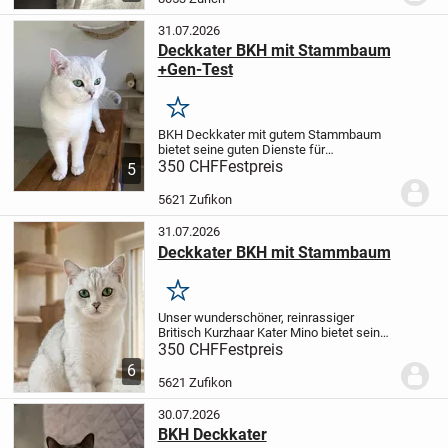
unserem Nichtraucher...
31.07.2026
Deckkater BKH mit Stammbaum
+Gen-Test
Merken
BKH Deckkater mit gutem Stammbaum
bietet seine guten Dienste für
Katzenbabys an.
350 CHF
Festpreis
Heimdeckung auf
5
Anfrage (bei der Kätzin daheim zu Hause)
079 861 06 77
SMS; Threema oder W.
Der
5621 Zufikon
hübsche edler BKH...
31.07.2026
Deckkater BKH mit Stammbaum
Merken
Unser wunderschöner, reinrassiger
Britisch Kurzhaar Kater Mino bietet seine
Dienste für gesunden Nachwuchs an. Der
350 CHF
Festpreis
Deckkater in der Farbe Silver- Shadow ist
6
von edler Herkunft und hat einen reinen
5621 Zufikon
BKH...
30.07.2026
BKH Deckkater