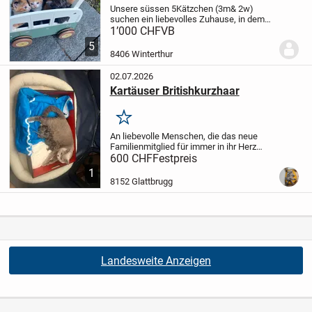
Unsere süssen 5Kätzchen (3m& 2w)
suchen ein liebevolles Zuhause, in dem
sie sich rundum wohlfühlen können. Sie
1’000 CHF
VB
sind verspielt und benötigen viel Platz
5
zum Entdecken ein großer Garten oder
8406 Winterthur
Möglichkeite...
02.07.2026
Kartäuser Britishkurzhaar
Merken
An liebevolle Menschen, die das neue
Familienmitglied für immer in ihr Herz
schliessen wollen
Die Eltern sind
600 CHF
Festpreis
charakterstarke Bundeschampionate mit
1
Stammbaum. Sie stammen aus
8152 Glattbrugg
liebevollen Verhältnis...
Landesweite Anzeigen