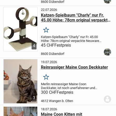
Hunde Zubehör
Wir senden auch per...
8600 Dübendorf
22.07.2026
Katzen-Spielbaum "Charly" nur Fr.
45.00 Höhe: 78cm original verpackte
Neuware
Merken
Katzen-Spielbaum "Charly" nur Fr. 45.00
Höhe: 78cm
original verpackte Neuware
Dieser Kratzbaum mit seinem modernen
45 CHF
Festpreis
4
braunen
Plüschbezug wird Ihre Katze
lieben. Mit Lustiger Quitschmaus im
8600 Dübendorf
Maus...
19.07.2026
Reinrassiger Maine Coon Deckkater
Merken
Merlin reinrassiger Maine Coon
Deckkater, ist noch unerfahrener und
freut sich auf Damen besuch
Deckkater:
•
300 CHF
Festpreis
geboren am 14.07.2025
• Maine Coon,
3
Brown Tabby
• sozial zu anderen Katzen,
4612 Wangen b. Olten
verspielt und...
18.07.2026
Maine Coon Kitten mit