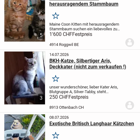
herausragendem Stammbaum
Merken
Maine Coon Kitten mit herausragendem
Stammbaum suchen ein liebevolles zu
Hause.
1’600 CHF
Unsere bezaubernden Maine Coon
Festpreis
5
Kitten sind bereit ihr neues Zuhause zu
beziehen.Sie wurden liebevoll zu Hause
4914 Roggwil BE
aufgezogen...
14.07.2026
BKH-Katze, Silbertiger Aris,
Deckkater (nicht zum verkaufen !)
Merken
unser wunderschöner, lieber Kater Aris,
Blutgruppe A, Silver-Tabby, steht
gesunden Katzendamen zur Deckung
250 CHF
Festpreis
3
bereit. Ihre Kätzin darf 2-3 Tage bei ihm
bleiben im eigens eingerichteten Zimmer.
8913 Ottenbach CH
Natürlich...
08.07.2026
Exotische Britisch Langhaar Kätzchen
Merken