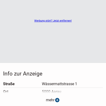
Öffnungszeiten:
Montag bis Freitag
08:00 bis 12:00 Uhr
Werbung stört? Jetzt entfernen!
13:00 bis 17:00 Uhr
Samstag
Geschlossen
Wir freuen uns auf Deinen Besuch.
Bikes2Go Team
Info zur Anzeige
Straße
Wässermattstrasse 1
Ort
5000 Aarau
Anzeigen­typ
Privatangebot
mehr