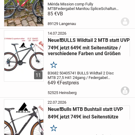
Mérida Mission comp Fully
MTB
Federgabel Manitou Splice
Schaltung
komplett Shimano Deore
85 €
VB
XT
Rahmengröße Center to Top 50cm für
3
Körpergröße 170-185
Ergotec
89129 Langenau
Lenkervorbau
Winkelverstellbar
Schwalbe...
14.07.2026
Neue❗BULLS Wildtail 2 MTB statt UVP
749€ jetzt 649€ mit Seitenstütze /
verschiedene Farben und Größen
Merken
B3682 50405741 BULLS Wildtail 2 Disc
11
MTB 27,5 H41 24gang / Federgabel
quantum-silber B3511 63105046 BULLS
649 €
Festpreis
Wildtail 2 Disc MTB 27,5 H46 24gang /
Federgabel schwarz matt B3512
52525 Heinsberg
63105046 BULLS Wildtail 2...
22.07.2026
Neue❗Bulls MTB Bushtail statt UVP
849€ jetzt 749€ incl Seitenstütze
Merken