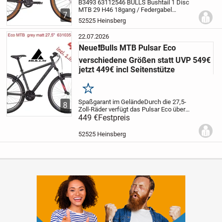
B3493 63112546 BULLS Bushtail 1 Disc
MTB 29 H46 18gang / Federgabel
7
schwarz matt B3507 63112551 BULLS
52525 Heinsberg
Bushtail 1 Disc MTB 29 H51 18gang /
Federgabel schwarz mattEhemalige
22.07.2026
Unverbindl. Preisempfehlung...
Neue❗Bulls MTB Pulsar Eco
verschiedene Größen statt UVP 549€
jetzt 449€ incl Seitenstütze
Merken
Spaßgarant im GeländeDurch die 27,5-
8
Zoll-Räder verfügt das Pulsar Eco über
den idealen Kompromiss zwischen Speed
449 €
Festpreis
und Stabilität. Zusammen mit der 18-
Gang-Schaltung und der Federgabel mit
52525 Heinsberg
100 mm...