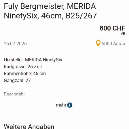
Fuly Bergmeister, MERIDA
NinetySix, 46cm, B25/267
800 CHF
VB
16.07.2026
5000 Aarau
Hersteller: MERIDA NinetySix
Radgrösse: 26 Zoll
Rahmenhöhe: 46 cm
Gangzahl: 27
Beschrieb:
mehr
MTB Fuly-Fahrrad, in Schwarz/Weiss für Freizeit, einkaufen
oder für Fahrten zum Konditionsaubau und Muskeltraining.
Weitere Angaben
Folgende Neu-Teile wurden verbaut: