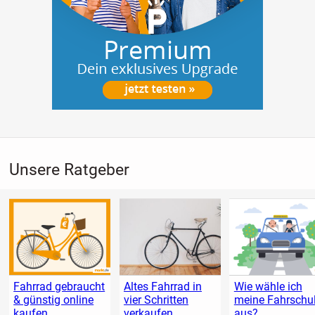
Unsere Ratgeber
Fahrrad gebraucht
Altes Fahrrad in
Wie wähle ich
& günstig online
vier Schritten
meine Fahrschu
kaufen
verkaufen
aus?