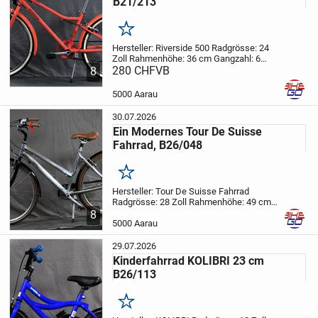
B21/213
Merken
Hersteller: Riverside 500
Radgrösse: 24
Zoll
Rahmenhöhe: 36 cm
Gangzahl: 6
Beschrieb:
280 CHF
VB
Mädchenfahrrad, in
8
Korallorange für Freizeit, einkaufen oder
für Fahrten zu neuen spannenden
5000 Aarau
Abenteuer.
...
30.07.2026
Ein Modernes Tour De Suisse
Fahrrad, B26/048
Merken
Hersteller: Tour De Suisse Fahrrad
Radgrösse: 28 Zoll
Rahmenhöhe: 49 cm
Gangzahl: 21
Beschrieb:
Fahrrad, in
8
Alusilber für Freizeit, einkaufen oder für
5000 Aarau
Fahrten zum Bahnhof.
Folgende...
29.07.2026
Kinderfahrrad KOLIBRI 23 cm
B26/113
Merken