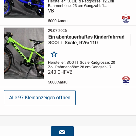
Hersteller: KOLIBRI
Radgrösse: 12 Zoll
Rahmenhöhe: 23 cm
Gangzahl: 1
Beschrieb:
VB
Kinderfahrrad, in
7
Blau/Schwarz für Freizeit, und um die
Welt zu erkunden.
Die Stützräder sind
5000 Aarau
leicht...
29.07.2026
Ein abenteuerhaftes Kinderfahrrad
SCOTT Scale, B26/110
Merken
Hersteller: SCOTT Scale
Radgrösse: 20
Zoll
Rahmenhöhe: 28 cm
Gangzahl: 7
Beschrieb:
240 CHF
VB
Kinderfahrrad, in Grün für
8
Freizeit, einkaufen oder für Fahrten zu
spannenden Abenteuern.
Folgende...
5000 Aarau
Alle 97 Kleinanzeigen öffnen