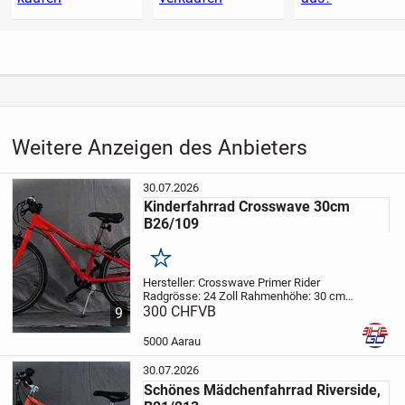
Weitere Anzeigen des Anbieters
30.07.2026
Kinderfahrrad Crosswave 30cm
B26/109
Merken
Hersteller: Crosswave Primer Rider
Radgrösse: 24 Zoll
Rahmenhöhe: 30 cm
Gangzahl: 8
300 CHF
VB
Beschrieb:
Kinderfahrrad, in
9
Mangenta/Korallenrot für Freizeit,
einkaufen oder für Fahrten zu neuen...
5000 Aarau
30.07.2026
Schönes Mädchenfahrrad Riverside,