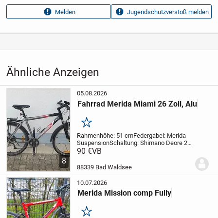
Anzeigen­datum
16.07.2026
Melden
Jugendschutzverstoß melden
Anzeigen­kennung
42fd66ea
Aufrufe dieser
23
Anzeige
Kategorie
Fahrzeuge
›
Fahrräder
›
Mountainbikes
Ähnliche Anzeigen
05.08.2026
Fahrrad Merida Miami 26 Zoll, Alu
Merken
Rahmenhöhe: 51 cm
Federgabel: Merida
Suspension
Schaltung: Shimano Deore 27
Gang (sollt neu eingestellt
90 €
VB
werden)
Bereifung: Schwalbe
8
Marathon
Bremsen: Felgenbremsen hinten
88339 Bad Waldsee
und vorne
Zubehör: Front- u....
10.07.2026
Merida Mission comp Fully
Merken