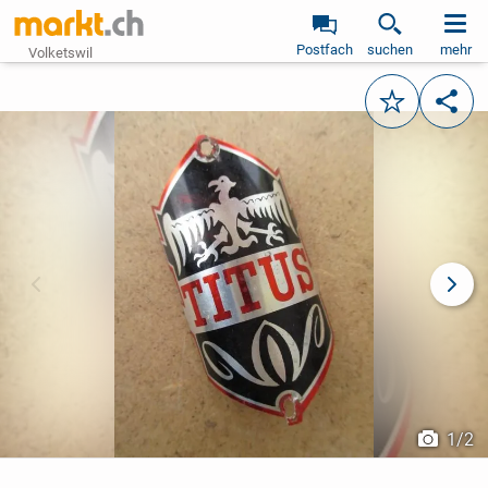
Postfach
suchen
mehr
Volketswil
Merken
Teile
vorheriges Bild
näch
1
/
2