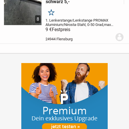
schwarz 5,-
Merken
8
1. Lenkerstange/Lenkstange PROMAX
Aluminium/Nirosta-Stahl, 0-50 Grad,max.
180 mm, Gewicht: ca. 670 g, gebraucht,
9 €
Festpreis
gut erhalten, 9,-
2. Lenker /Trekkinglenker
- leicht hochgezogen, Stahl, schwarz,
•...
24944 Flensburg