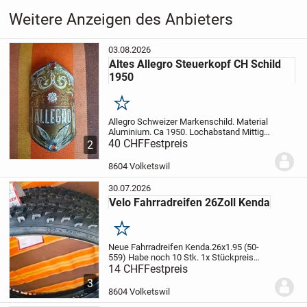
Weitere Anzeigen des Anbieters
03.08.2026
Altes Allegro Steuerkopf CH Schild
1950
Merken
Allegro Schweizer Markenschild. Material
Aluminium. Ca 1950. Lochabstand Mittig
gemessen 49 mm.Höhe 54,6 mm.Breite
40 CHF
Festpreis
2
32 mm. Gebogene Höhe 11 mm.
Allegro
war ein Markenname, unter dem von 1914
8604 Volketswil
bis in...
30.07.2026
Velo Fahrradreifen 26Zoll Kenda
Merken
Neue Fahrradreifen Kenda.26x1.95 (50-
559)
Habe noch 10 Stk. 1x Stückpreis
Fr.14.- Abholung vor Ort. (Repariere auch
14 CHF
Festpreis
Velos) Vorkasse.Versand möglich. Alle
3
Zahlungen möglich! Gratis Reifen
8604 Volketswil
Montage beim...