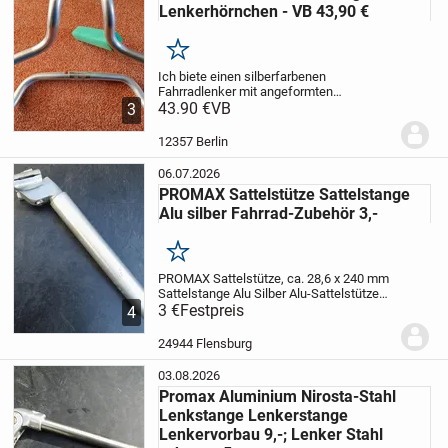
Lenkerhörnchen - VB 43,90 €
Merken
Ich biete einen silberfarbenen
Fahrradlenker mit angeformten
Lenkerhörnchen aus Aluminium an.
43.90 €
VB
3
Dieser Lenker ist ideal, um eine
komfortablere und aufrechtere
12357 Berlin
Fahrposition zu ermöglichen, was...
06.07.2026
PROMAX Sattelstütze Sattelstange
Alu silber Fahrrad-Zubehör 3,-
Merken
PROMAX Sattelstütze, ca. 28,6 x 240 mm
Sattelstange Alu Silber
Alu-Sattelstütze
MTB / Rennrad, ca. 28,6 mm
3 €
Festpreis
4
Durchmesser, ca. 240 mm lang,
eingebaute Klemme, gebraucht
24944 Flensburg
03.08.2026
Promax Aluminium Nirosta-Stahl
Lenkstange Lenkerstange
Lenkervorbau 9,-; Lenker Stahl