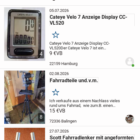
Zubehör
›
Fahrrad Ersatzteile
05.07.2026
Cateye Velo 7 Anzeige Display CC-
VL520
Merken
Cateye Velo 7 Anzeige Display CC-
VL520
Der Cateye Velo 7 ist ein
kompakter, kabelgebundener
9 €
VB
4
Fahrradcomputer für Einsteiger. Mit
seinem großen, leicht ablesbaren Display
22159 Hamburg
Benut
und voreingestellten Reifengröß...
02.08.2026
Fahrradteile und.v.m.
Merken
Ich verkaufe aus einem Nachlass vieles
rund ums Fahrrad, wie zum.B. einen
Montageständer, noch neue
15 €
VB
Fahrradschläuche verpackt,
8
Luftpumpen, u.v.m. Einfach
KI
72336 Balingen
vorbeikommen und durchschauen! Nur...
27.07.2026
Scott Fahrradlenker mit angeformten