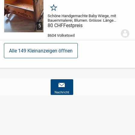
Merken
Schöne Handgemachte Baby Wiege, mit
Bauernmalerei, Blumen. Grösse: Länge
72cm Breite 62cm Höhe 56cm.
80 CHF
Festpreis
5
Die Wiege lässt sich auf 4
Füsse verstellen,somit...
8604 Volketswil
Alle 149 Kleinanzeigen öffnen
Nachricht