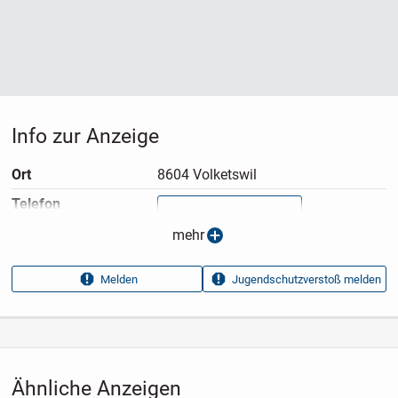
Info zur Anzeige
Ort
8604 Volketswil
Telefon
Nummer anzeigen
mehr
Anzeigen­typ
Privatangebot
Melden
Jugendschutzverstoß melden
Anzeigen­datum
08.07.2026
Anzeigen­kennung
27835f03
Aufrufe dieser
19
Anzeige
Ähnliche Anzeigen
Kategorie
Fahrzeuge
›
Fahrräder
›
Fahrrad