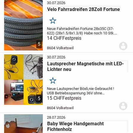
30.07.2026
Velo Fahrradreifen 28Zoll Fortune
Merken
Neue Fahrradreifen Fortune.28x35C (37-
622) (28x1.5/8x1.3/8)
Habe noch 10 Stk.
1x Stückpreis Fr.14.- Abholung vor Ort.
14 CHF
Festpreis
(Repariere auch Velos) Vorkasse.Versand
5
möglich. Alle Zahlungen möglich! Gratis...
8604 Volketswil
30.07.2026
Lautsprecher Magnetische mit LED-
Lichter neu
Merken
Neue Lautsprecher Böxli,nie Gebraucht !
USB Betriebsspannung 36V ohne
Akku.Direkter USB-Stromversorgung,
15 CHF
Festpreis
5
einfache Einschaltung.Die Lautsprecher
sind mit verschiedenen Geräten wie
8604 Volketswil
Tablets, Laptops,...
28.07.2026
Baby Wiege Handgemacht
Fichtenholz