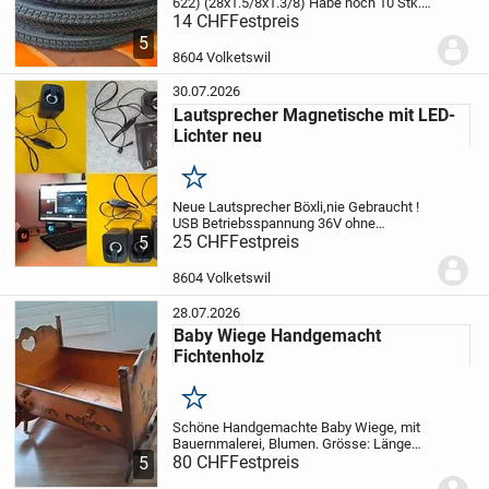
622) (28x1.5/8x1.3/8)
Habe noch 10 Stk.
1x Stückpreis Fr.14.- Abholung vor Ort.
14 CHF
Festpreis
(Repariere auch Velos) Vorkasse.Versand
5
möglich. Alle Zahlungen möglich! Gratis...
8604 Volketswil
30.07.2026
Lautsprecher Magnetische mit LED-
Lichter neu
Merken
Neue Lautsprecher Böxli,nie Gebraucht !
USB Betriebsspannung 36V ohne
Akku.Direkter USB-Stromversorgung,
25 CHF
Festpreis
5
einfache Einschaltung.Die Lautsprecher
sind mit verschiedenen Geräten wie
8604 Volketswil
Tablets, Laptops,...
28.07.2026
Baby Wiege Handgemacht
Fichtenholz
Merken
Schöne Handgemachte Baby Wiege, mit
Bauernmalerei, Blumen. Grösse: Länge
72cm Breite 62cm Höhe 56cm.
80 CHF
Festpreis
5
Die Wiege lässt sich auf 4