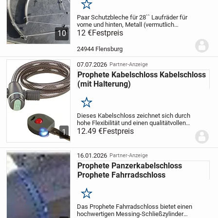
Merken
Paar Schutzbleche für 28`` Laufräder für
vorne und hinten, Metall (vermutlich
Aluminium?) inkl. Aufhängestangen und
12 €
Festpreis
10
Schrauben, anthrazit, Breite ca. 54 mm,
zusammen 12,-
Aluminium
24944 Flensburg
Gepäckträger...
07.07.2026
Partner-Anzeige
Prophete Kabelschloss Kabelschloss
(mit Halterung)
Merken
Dieses Kabelschloss zeichnet sich durch
hohe Flexibilität und einen qualitätvollen
Messing-Schließzylinder mit Schutzkappe
12.49 €
Festpreis
1
aus. Das Schloss hat eine Länge von 65
cm und einen Durchmesser von 15 mm....
16.01.2026
Partner-Anzeige
Prophete Panzerkabelschloss
Prophete Fahrradschloss
Merken
Das Prophete Fahrradschloss bietet einen
hochwertigen Messing-Schließzylinder