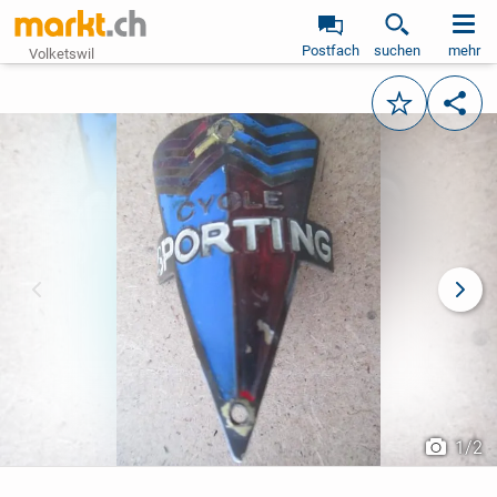
Postfach
suchen
mehr
Volketswil
Merken
Teile
vorheriges Bild
näch
1
/
2