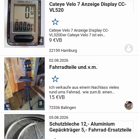
Cateye Velo 7 Anzeige Display CC-
VL520
Merken
Cateye Velo 7 Anzeige Display CC-
VL520
Der Cateye Velo 7 ist ein
kompakter, kabelgebundener
9 €
VB
4
Fahrradcomputer für Einsteiger. Mit
seinem großen, leicht ablesbaren Display
22159 Hamburg
und voreingestellten Reifengröß...
02.08.2026
Fahrradteile und.v.m.
Merken
Ich verkaufe aus einem Nachlass vieles
rund ums Fahrrad, wie zum.B. einen
Montageständer, noch neue
15 €
VB
Fahrradschläuche verpackt,
8
Luftpumpen, u.v.m. Einfach
KI
72336 Balingen
vorbeikommen und durchschauen! Nur...
05.08.2026
Schutzbleche 12,- Aluminium
Gepäckträger 5,- Fahrrad-Ersatzteile