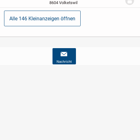
Füsse verstellen,somit...
8604 Volketswil
Alle 146 Kleinanzeigen öffnen
Nachricht