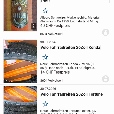
1950
Merken
Allegro Schweizer Markenschild. Material
Aluminium. Ca 1950. Lochabstand Mittig
gemessen 49 mm.Höhe 54,6 mm.Breite
40 CHF
Festpreis
2
32 mm. Gebogene Höhe 11 mm.
Allegro
war ein Markenname, unter dem von 1914
8604 Volketswil
bis in...
30.07.2026
Velo Fahrradreifen 26Zoll Kenda
Merken
Neue Fahrradreifen Kenda.26x1.95 (50-
559)
Habe noch 10 Stk. 1x Stückpreis
Fr.14.- Abholung vor Ort. (Repariere auch
14 CHF
Festpreis
Velos) Vorkasse.Versand möglich. Alle
3
Zahlungen möglich! Gratis Reifen
8604 Volketswil
Montage beim...
30.07.2026
Velo Fahrradreifen 28Zoll Fortune
Merken
Neue Fahrradreifen Fortune.28x35C (37-