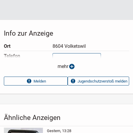
Info zur Anzeige
Ort
8604 Volketswil
Telefon
Nummer anzeigen
mehr
Anzeigen­typ
Privatangebot
Melden
Jugendschutzverstoß melden
Anzeigen­datum
08.07.2026
Anzeigen­kennung
13e59027
Aufrufe dieser
15
Anzeige
Ähnliche Anzeigen
Kategorie
Fahrzeuge
›
Fahrräder
›
Fahrrad
Zubehör
›
Fahrrad Ersatzteile
Gestern, 13:28