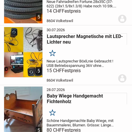
Neue Fahrradreifen Fortune.28x35C (37-
622) (28x1.5/8x1.3/8)
Habe noch 10 Stk.
1x Stückpreis Fr.14.- Abholung vor Ort.
14 CHF
Festpreis
(Repariere auch Velos) Vorkasse.Versand
5
möglich. Alle Zahlungen möglich! Gratis...
8604 Volketswil
30.07.2026
Lautsprecher Magnetische mit LED-
Lichter neu
Merken
Neue Lautsprecher Böxli,nie Gebraucht !
USB Betriebsspannung 36V ohne
Akku.Direkter USB-Stromversorgung,
15 CHF
Festpreis
5
einfache Einschaltung.Die Lautsprecher
sind mit verschiedenen Geräten wie
8604 Volketswil
Tablets, Laptops,...
28.07.2026
Baby Wiege Handgemacht
Fichtenholz
Merken
Schöne Handgemachte Baby Wiege, mit
Bauernmalerei, Blumen. Grösse: Länge
72cm Breite 62cm Höhe 56cm.
80 CHF
Festpreis
5