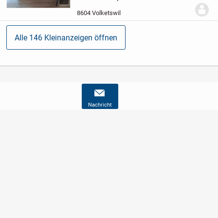
Die Wiege lässt sich auf 4
Füsse verstellen,somit...
8604 Volketswil
Alle 146 Kleinanzeigen öffnen
Nachricht