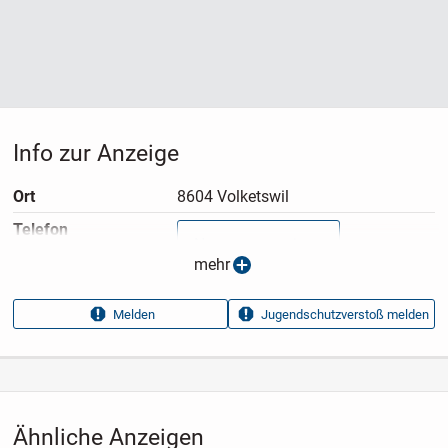
Info zur Anzeige
Ort
8604 Volketswil
Telefon
Nummer anzeigen
mehr
Anzeigen­typ
Privatangebot
Melden
Jugendschutzverstoß melden
Anzeigen­datum
08.07.2026
Anzeigen­kennung
0d8b1def
Aufrufe dieser
24
Anzeige
Ähnliche Anzeigen
Kategorie
Fahrzeuge
›
Fahrräder
›
Fahrrad