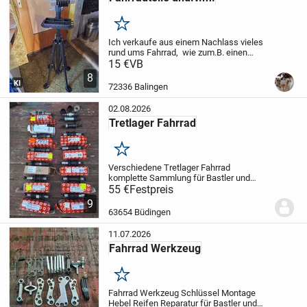
Merken
Ich verkaufe aus einem Nachlass vieles
rund ums Fahrrad, wie zum.B. einen
Montageständer, noch neue
15 €
VB
Fahrradschläuche verpackt,
8
Luftpumpen, u.v.m. Einfach
KI
72336 Balingen
vorbeikommen und durchschauen! Nur...
02.08.2026
Tretlager Fahrrad
Merken
Verschiedene Tretlager Fahrrad
komplette Sammlung für Bastler und
Hobby Tüftler Heimwerker Schrauber
55 €
Festpreis
Spezialisten inklusive Versand für 55 Euro
9
63654 Büdingen
11.07.2026
Fahrrad Werkzeug
Merken
Fahrrad Werkzeug Schlüssel Montage
Hebel Reifen Reparatur für Bastler und