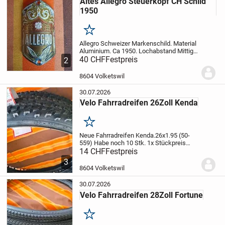
Altes Allegro Steuerkopf CH Schild
1950
Merken
Allegro Schweizer Markenschild. Material
Aluminium. Ca 1950. Lochabstand Mittig
gemessen 49 mm.Höhe 54,6 mm.Breite
40 CHF
Festpreis
2
32 mm. Gebogene Höhe 11 mm.
Allegro
war ein Markenname, unter dem von 1914
8604 Volketswil
bis in...
30.07.2026
Velo Fahrradreifen 26Zoll Kenda
Merken
Neue Fahrradreifen Kenda.26x1.95 (50-
559)
Habe noch 10 Stk. 1x Stückpreis
Fr.14.- Abholung vor Ort. (Repariere auch
14 CHF
Festpreis
Velos) Vorkasse.Versand möglich. Alle
3
Zahlungen möglich! Gratis Reifen
8604 Volketswil
Montage beim...
30.07.2026
Velo Fahrradreifen 28Zoll Fortune
Merken