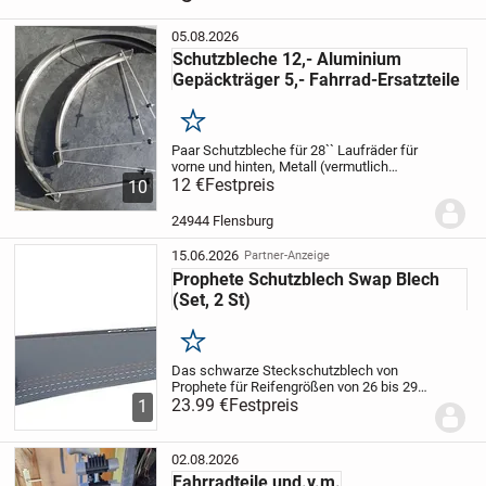
Zubehör
›
Fahrrad Ersatzteile
05.08.2026
Schutzbleche 12,- Aluminium
Gepäckträger 5,- Fahrrad-Ersatzteile
Merken
Paar Schutzbleche für 28`` Laufräder für
vorne und hinten, Metall (vermutlich
Aluminium?) inkl. Aufhängestangen und
12 €
Festpreis
10
Schrauben, anthrazit, Breite ca. 54 mm,
zusammen 12,-
Aluminium
24944 Flensburg
Gepäckträger...
15.06.2026
Partner-Anzeige
Prophete Schutzblech Swap Blech
(Set, 2 St)
Merken
Das schwarze Steckschutzblech von
Prophete für Reifengrößen von 26 bis 29
Zoll wird einfach an der Sattelstütze
23.99 €
Festpreis
1
befestigt und schützt dich sofort vor
Schmutz und Spritzwasser, das während
der Fahrt...
02.08.2026
Fahrradteile und.v.m.