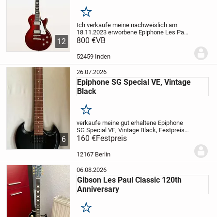
Merken
Ich verkaufe meine nachweislich am
18.11.2023 erworbene Epiphone Les Paul,
welche kaum bespielt wurde und super
800 €
VB
12
gepflegt ist.
Sie ist nicht nur ein Hingucker,
sondern weist auch viele Merkmale auf,...
52459 Inden
26.07.2026
Epiphone SG Special VE, Vintage
Black
Merken
verkaufe meine gut erhaltene Epiphone
SG Special VE, Vintage Black, Festpreis
160,- Euro, nur Barzahlung, nur Abholung
160 €
Festpreis
6
12167 Berlin
06.08.2026
Gibson Les Paul Classic 120th
Anniversary
Merken