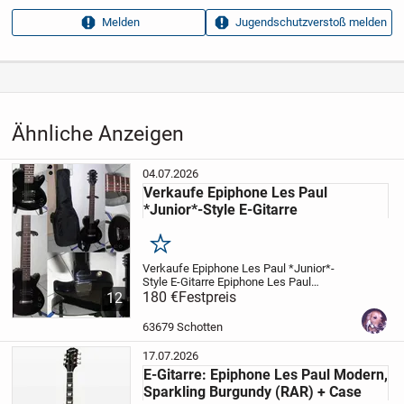
Serie Nr: 17121310731
Anzeigen­datum
22.07.2026
Melden
Jugendschutzverstoß melden
Anzeigen­kennung
94314779
Aufrufe dieser
100
EPiPhone sind auch sehr geeignet für die Ausstellung im
Anzeige
Büro Wohnzimmer -
Musikraum usw... die passenden Ständer finden Sie auch
Kategorie
Hobby, Freizeit & Lernen
›
Musikinstrumente
›
Gitarren & Bässe
bei uns.
Ähnliche Anzeigen
›
E-Gitarren
Wir senden auch per Post zu Versand Porto Verpackung Fr.
04.07.2026
Verkaufe Epiphone Les Paul
38.00
*Junior*-Style E-Gitarre
BY:
Merken
Verkaufe Epiphone Les Paul *Junior*-
Auto Hifi Shop + Elektronik
Style E-Gitarre
Epiphone Les Paul
*Junior*-Style
180 €
Festpreis
Diese Epiphone E-Gitarre ist
12
Zürichstr. 30
aus 2007 und ein eher seltenes Modell.
Denn es ist keine „übliche“ Junior
E-
8600 Dübendorf - ZH
63679 Schotten
Gitarre!...
17.07.2026
E-Gitarre: Epiphone Les Paul Modern,
Sparkling Burgundy (RAR) + Case