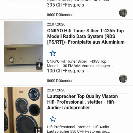
Bluetooth Audio-Streaming
395 CHF
Festpreis
Die M-817DAB
ist mit einem modernen DIGITALRADIO-
Empfänger ausgestattet und ermöglicht
8600 Dübendorf
kabellose...
22.07.2026
ONKYO Hifi Tuner Silber T-4355 Top
Modell Radio Data System (RDS
[PS/RT])- Frontplatte aus Aluminium
Merken
ONKYO Hifi Tuner Silber T-4355 Top
4
Modell
- 30 FM/AM-Voreinstellungen
-
Automatische Voreinstellung zum
100 CHF
Festpreis
automatischen Scannen und Speichern
von bis zu 20 FM/10 AM-Sendern
-
8600 Dübendorf
Benennung voreingeste...
22.07.2026
Lautsprecher Top Quality Visaton
Hifi-Professional . stettler - Hifi-
Audio-Lautsprecher
Merken
Hifi-Professional . stettler - Hifi-Audio-
12
Lautsprecher
550 CHF
Festpreis pro