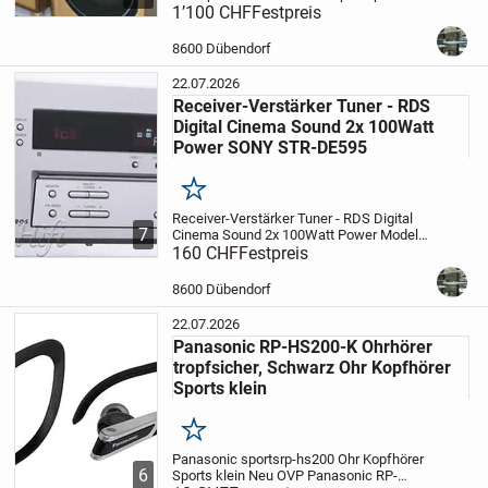
stück
1’100 CHF
8600 Dübendorf
Festpreis
Hifi-Professional -
stettler
Lautsprecher
3 Weg System
Bassreflex
Holz Hell Edition
...
8600 Dübendorf
22.07.2026
Receiver-Verstärker Tuner - RDS
Digital Cinema Sound 2x 100Watt
Power SONY STR-DE595
Merken
Receiver-Verstärker Tuner - RDS Digital
7
Cinema Sound 2x 100Watt Power
Modell:
STR -DE 595
160 CHF
Festpreis
Serie NR: 5536545
Ab Lager
2
inkl. Fernbedienung
ohne weiteres
Zubehör
Funktionstest guter...
8600 Dübendorf
22.07.2026
Panasonic RP-HS200-K Ohrhörer
tropfsicher, Schwarz Ohr Kopfhörer
Sports klein
Merken
Panasonic sportsrp-hs200
Ohr Kopfhörer
6
Sports klein
Neu OVP
Panasonic RP-