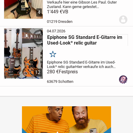
Verkaufe hier eine Gibson Les Paul. Guter
Zustand. Kann gerne getestet
werden.
1’449 €
Privatverkauf, keine
VB
4
Sachmängelhaftung
01219 Dresden
04.07.2026
Epiphone SG Standard E-Gitarre im
Used-Look* relic guitar
Merken
Epiphone SG Standard E-Gitarre im Used-
Look* relic guitar
Hier verkaufe ich auch
wieder eine besondere E-Gitarre, die es so
280 €
Festpreis
12
nur ein Mal gibt! Denn dieser Epiphone
Gitarre wurde ein Vintage-Charme...
63679 Schotten