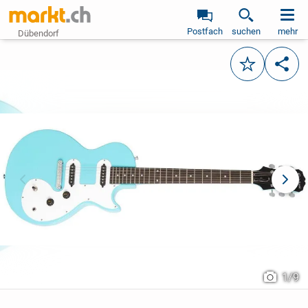
Postfach
suchen
mehr
Dübendorf
Merken
Teile
vorheriges Bild
näch
1
/
9