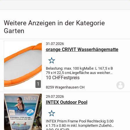
Weitere Anzeigen in der Kategorie
Garten
31.07.2026
orange CRIVIT Wasserhängematte
Merken
Belastung: max. 100 kg
Maße: L 167,5 x B
79 x H 22,5 cm
Liegefläche aus weicher
Netzkonstruktion für angenehme Kühlung
10 CHF
Festpreis
im Wasser
Aufblasbare Innenkammer mit
1
Stoffummantelung für optimalen
8259 Wagenhausen CH
Komfort
Inte...
29.07.2026
INTEX Outdoor Pool
Merken
INTEX Prism Frame Pool
Rechteckig
3.00
x 1.75 x 0.80 m
inkl. komplettem Zubehör
Zustand: praktisch neu