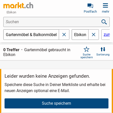
Postfach
mehr
Ebikon
Suchen
zurü
Gartenmöbel & Balkonmöbel
Ebikon
schließen
schließen
0 Treffer
Gartenmöbel gebraucht in
Ebikon
Suche
Sortierung
speichern
Leider wurden keine Anzeigen gefunden.
Speichere diese Suche in Deiner Merkliste und erhalte bei
neuen Anzeigen optional eine E-Mail.
Suche speichern