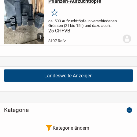
Pflanzen-Aufzuchttöpfe
Merken
ca. 500 Aufzuchttöpfe in verschiedenen
Grössen (2 l bis 15 l) und dazu auch
grosse Auffangschalen 1.20 m x 1.20 m
25 CHF
VB
1
8197 Rafz
Landesweite Anzeigen
Kategorie
Kategorie ändern