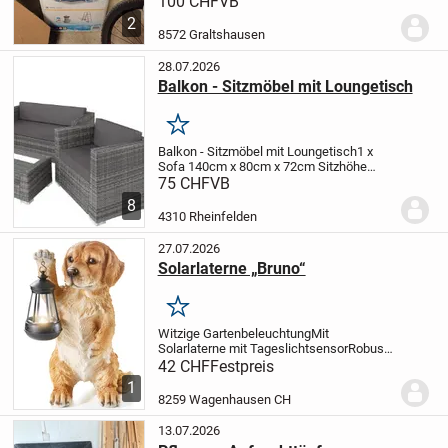
100 CHF
VB
2
8572 Graltshausen
28.07.2026
Balkon - Sitzmöbel mit Loungetisch
Merken
Balkon - Sitzmöbel mit Loungetisch
1 x
Sofa 140cm x 80cm x 72cm Sitzhöhe
48cm
2 x Sessel 80cm x 80cm x72cm
75 CHF
VB
Sitzhöhe 48cm
1 x Loungetisch 50 cm x
8
99cm
zusätzlich jeweils eine silberne
4310 Rheinfelden
Schutzhülle
eigen...
27.07.2026
Solarlaterne „Bruno“
Merken
Witzige Gartenbeleuchtung
Mit
Solarlaterne mit Tageslichtsensor
Robust
und wetterfest
Dieser niedliche Hund
42 CHF
Festpreis
leuchtet Ihnen den Weg. Seine LED-
1
Solarlaterne mit Tageslichtsensor
8259 Wagenhausen CH
beleuchtet allabendlich...
13.07.2026