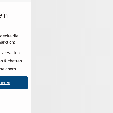
ein
tdecke die
arkt.ch:
 verwalten
en & chatten
peichern
rieren