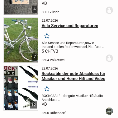
Personen, die Lust auf ein kostenloses
VB
kleines bis mittelgroßes Tattoo haben.
Ich
4
arbeite sorgfältig, nehme mir für jedes
8001 Zürich
Motiv...
22.07.2026
Velo Service und Reparaturen
Merken
Alle Service und Reparaturen,sowie
Instand stellen.Reifenwechsel,Plattfuss
an Velos und
5 CHF
VB
Kinderwagen.Bremsen,Schaltung,Dynamo
7
Licht, Ketten. Für Nostalgie Velos
8604 Volketswil
Ersatzteile so wie Felgen,Räder,Tretlage...
22.07.2026
Rockcable der gute Abschluss für
Musiker und Home Hifi and Video
Merken
ROCKCABLE der gute Musiker Hifi Audio
Anschluss
::::::::::::::::::::::::::::::::::::::::::::::::::::::::::::::::::::::::::::::
VB
12
Besucht uns:
Autoradios
Autozubehör
Hifi-Audio Anlagen ...
8600 Dübendorf