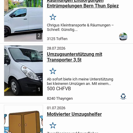
Räumungen Entsorgungen
Haus,...
Entrümpelungen Bern Thun Spiez
Merken
Chrigus Kleintransporte & Räumungen –
Schnell. Günstig.
Zuverlässig.
KLEINTRANSPORTE |
2
MÖBELTAXI | RECYCLING
3125 Toffen
WOHNUNGSRÄUMUNGEN |
ENTSORGUNGEN | RÄUMUNGEN |
28.07.2026
TRANSPORTE ALLER ART
Ob Wohnung,
Umzugsunterstützung mit
Haus,...
Transporter 3,5t
Merken
Ab sofort biete ich meine Unterstützung
bei kleineren Umzügen an.
Mit einem
Transporter 3,5t.
500 CHF
VB
Kontaktieren Sie mich
1
für weitere Informationen und eine
persönliche Beratung.
Des weiteren
8240 Thayngen
bieten ich...
01.07.2026
Motivierter Umzugshelfer
Merken