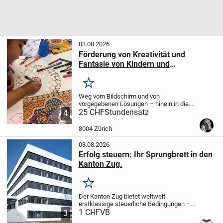
03.08.2026
Förderung von Kreativität und
Fantasie von Kindern und
Jugendlichen durch Kunst
Merken
Weg vom Bildschirm und von
vorgegebenen Lösungen – hinein in die
unbegrenzte Kreativität der realen Welt! In
25 CHF
Stundensatz
4
diesem Kurs lernen die Kinder auch auf
spielerische Weise, ihre Umwelt
8004 Zürich
wahrzunehmen, zu...
03.08.2026
Erfolg steuern: Ihr Sprungbrett in den
Kanton Zug.
Merken
Der Kanton Zug bietet weltweit
erstklassige steuerliche Bedingungen –
die Multiware Finanz AG das passende
1 CHF
VB
3
Treuhand-Fundament. Wir unterstützen