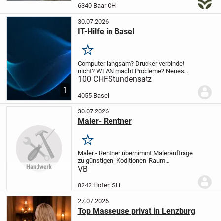
Sie rechtssicher beim Zuzug, der
6340 Baar CH
Firmengründung oder der...
30.07.2026
IT-Hilfe in Basel
Merken
Computer langsam? Drucker verbindet
nicht? WLAN macht Probleme? Neues
Gerät gekauft und alles soll sauber
100 CHF
Stundensatz
eingerichtet werden?
digifreund.ch bietet
1
persönliche IT-Unterstützung für
4055 Basel
Privatpersonen,...
30.07.2026
Maler- Rentner
Merken
Maler - Rentner übernimmt Maleraufträge
zu günstigen Koditionen. Raum
Schaffhausen bevorzugt. Mache gerne
VB
eine Offerte
8242 Hofen SH
27.07.2026
Top Masseuse privat in Lenzburg