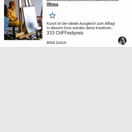
Illnau
Merken
Kunst ist der ideale Ausgleich zum Alltag!
In diesem Kurs werden deine kreativen
und künstlerisch-gestalterischen
333 CHF
Festpreis
6
Fähigkeiten individuell gefördert und
weiterentwickelt. Du setzt eigene Motive
8004 Zürich
um,...