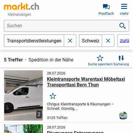
Postfach
mehr
Kleinanzeigen
Suchen
zurüc
Transportdienstleistungen
Schweiz
schließen
schließen
5 Treffer
Spedition in der Nähe
Suche speichern
Sortierung
28.07.2026
Kleintransporte Warentaxi Möbeltaxi
Transporttaxi Bern Thun
Merken
Chrigus Kleintransporte & Räumungen –
Schnell. Günstig.
Zuverlässig.
KLEINTRANSPORTE |
2
MÖBELTAXI | RECYCLING
3125 Toffen
WOHNUNGSRÄUMUNGEN |
ENTSORGUNGEN | RÄUMUNGEN |
28.07.2026
TRANSPORTE ALLER ART
Ob Wohnung,