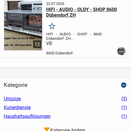
22.07.2026
HIFI - AUDIO - OLDY - SHOP 8600
Dübendorf ZH
Merken
HIFI - AUDIO - SHOP - 8600
Dübendorf ZH
__________________________________________
VB
12
Auto Hifi Shop + Elektronik
Zürichstrasse 30
8600 Dübendorf ZH
8600 Dübendorf
Besucht uns:
Autoradios...
Kategorie
Umzüge
(3)
Kurierdienste
(1)
Haushaltsauflösungen
(1)
Kategorie ändern