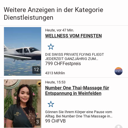
Weitere Anzeigen in der Kategorie
Dienstleistungen
Heute, vor 47 Min.
WELLNESS VOM FEINSTEN
Merken
DIE SWISS PRIVATE FLYING FLIEGT
JEDERZEIT GANZJÄHRIG ZUM
GRÖSSTEN WELLNESS CENTER IN
799 CHF
Festpreis
EUROPA. DAS WELLNESS CENTER IN
12
ERDING LÄSST KEINE WÜNSCHE OFFEN.
4313 Möhlin
DAS CENTER IST FÜR KINDER GENAU SO
EIN PARADIES...
Heute, 15:53
Number One Thai-Massage für
Entspannung in Weinfelden
Merken
Gönnen Sie Ihrem Körper eine Pause vom
Alltag. Bei Number One Thai Massage in
Weinfelden erwartet Sie professionelle
99 CHF
VB
3
Körperarbeit in einem gepflegten, ruhigen