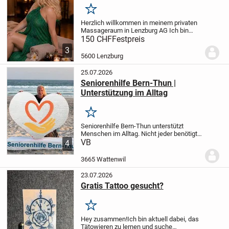
Merken
Herzlich willkommen in meinem privaten
Massageraum in Lenzburg AG
Ich bin
eine europäische Wellness-Masseurin
150 CHF
Festpreis
und biete entspannende Massagen in
3
einer ruhigen, warmen und achtsamen
5600 Lenzburg
Atmosphäre an.
...
25.07.2026
Seniorenhilfe Bern-Thun |
Unterstützung im Alltag
Merken
Seniorenhilfe Bern-Thun unterstützt
Menschen im Alltag.
Nicht jeder benötigt
Pflege.
VB
Oft fehlt einfach jemand, der
4
zuverlässig unterstützt, begleitet und Zeit
schenkt.
Seniorenhilfe Bern-Thun...
3665 Wattenwil
23.07.2026
Gratis Tattoo gesucht?
Merken
Hey zusammen!
Ich bin aktuell dabei, das
Tätowieren zu lernen und suche