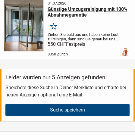
01.07.2026
Günstige Umzugsreinigung mit 100%
Abnahmegarantie
Merken
Ziehen Sie bald aus und haben keine Lust
zu reinigen, dann sind Sie genau bei uns
richtig. Überzeugen Sie sich selbst. Bei
550 CHF
Festpreis
1
der Wohnungsübergabe sind wir natürlich
vor Ort mit 100% Abnahmegarantie....
8050 Zürich
Leider wurden nur 5 Anzeigen gefunden.
Speichere diese Suche in Deiner Merkliste und erhalte bei
neuen Anzeigen optional eine E-Mail.
Suche speichern