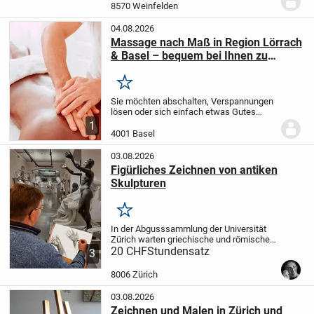
und stilvollen Ambiente.
Wir bieten Ihnen...
8570 Weinfelden
04.08.2026
Massage nach Maß in Region Lörrach
& Basel – bequem bei Ihnen zu
Hause oder in ruhigem Ambiente bei
mir
Merken
Sie möchten abschalten, Verspannungen
lösen oder sich einfach etwas Gutes
gönnen? Ich biete individuelle Massagen
1
und Wohlfühl-Behandlungen –
4001 Basel
abgestimmt auf Ihre Bedürfnisse.
Mein
Angebot:Wellness- &...
03.08.2026
Figürliches Zeichnen von antiken
Skulpturen
Merken
In der Abgusssammlung der Universität
Zürich warten griechische und römische
Skulpturen aus der Antike darauf, von dir
20 CHF
Stundensatz
3
entdeckt und gezeichnet zu werden. Ich
unterstütze dich dabei, Proportionen und...
8006 Zürich
03.08.2026
Zeichnen und Malen in Zürich und