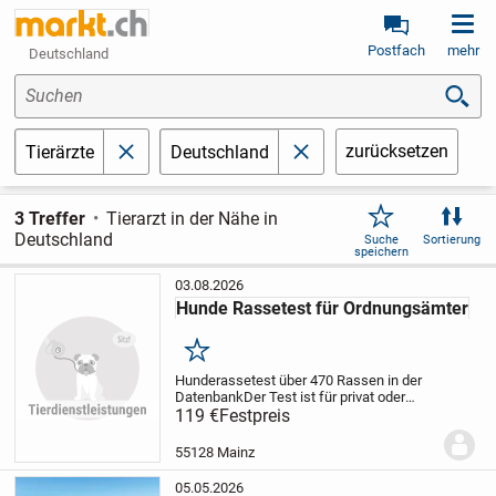
Postfach
mehr
Deutschland
Suchen
zurücksetzen
Tierärzte
Deutschland
schließen
schließen
3 Treffer
Tierarzt in der Nähe in
Deutschland
Suche
Sortierung
speichern
03.08.2026
Hunde Rassetest für Ordnungsämter
Merken
Hunderassetest über 470 Rassen in der
Datenbank
Der Test ist für privat oder
Behörden verwendbar. Zahlreiche
119 €
Festpreis
Ordnungsämter akzeptieren unseren
Hunde Rassetest bei möglichen
55128 Mainz
Listenhunden.
Wenn Sie...
05.05.2026