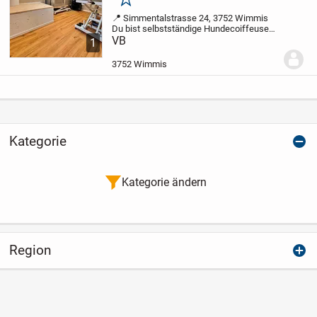
Merken
📍 Simmentalstrasse 24, 3752 Wimmis
Du bist selbstständige Hundecoiffeuse
und suchst einen professionellen, gut
VB
1
ausgestatteten Arbeitsplatz?
Ich vermiete
meine bestehende Coiffeureinrichtung...
3752 Wimmis
Kategorie
Kategorie ändern
Region