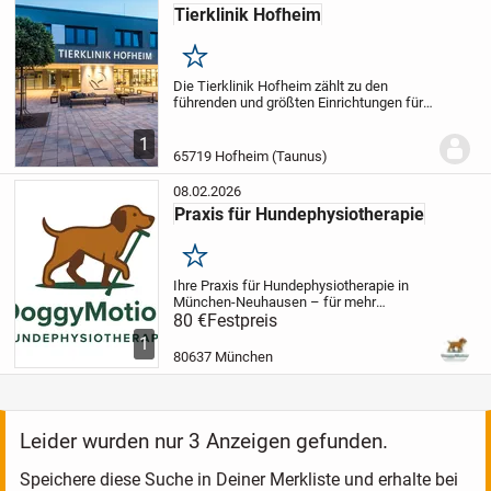
Tierklinik Hofheim
Merken
Die Tierklinik Hofheim zählt zu den
führenden und größten Einrichtungen für
Kleintiermedizin in Deutschland. Unser
spezialisiertes Ärzteteam deckt nahezu
1
alle wichtigen Fachbereiche der
65719 Hofheim (Taunus)
modernen...
08.02.2026
Praxis für Hundephysiotherapie
Merken
Ihre Praxis für Hundephysiotherapie in
München-Neuhausen – für mehr
Mobilität, Lebensfreude und Gesundheit.
80 €
Festpreis
Ich unterstütze Hunde jeden Alters mit
1
individuell abgestimmten
80637 München
physiotherapeutischen...
Leider wurden nur 3 Anzeigen gefunden.
Speichere diese Suche in Deiner Merkliste und erhalte bei