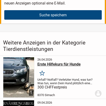
neuen Anzeigen optional eine E-Mail.
Suche speichern
Weitere Anzeigen in der Kategorie
Tierdienstleistungen
26.04.2026
Erste Hilfekurs für Hunde
Merken
Unfall? Notfall? Verletzter Hund, was tun?
Was tun, wenn Dein Hund plötzlich einen
Notfall hat?
Ein Unfall, eine Vergiftung
300 CHF
Festpreis
oder eine akute Erkrankung, in solchen
1
Momenten zählt jede Minute.
In...
8370 Sirnach
09.04.2026