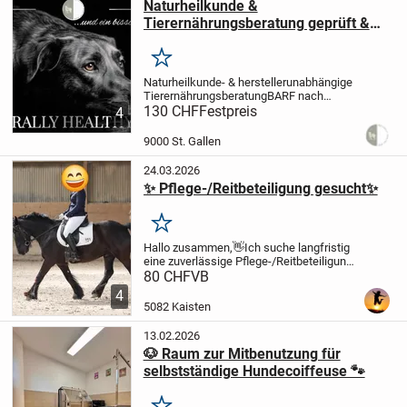
Naturheilkunde &
Tierernährungsberatung geprüft &
zertifiziert
Merken
Naturheilkunde- & herstellerunabhängige
Tierernährungsberatung
BARF nach
Swanie Simon
130 CHF
Festpreis
ROHFÜTTERUNG &
4
KOCHRATIONEN (NRC / FEDIAF /
Zentek)
NASSFUTTER
Mykotherapie /
9000 St. Gallen
Bioresonanz / Tiersterbebegleitung
u...
24.03.2026
✨ Pflege-/Reitbeteiligung gesucht✨
Merken
Hallo zusammen,👋
Ich suche langfristig
eine zuverlässige Pflege-/Reitbeteiligung
für meine beiden Pferde.
Ein Deutsches
80 CHF
VB
Reitpony & ein Fellpony, beide ca.
4
150 cm.
Wenn du Lust hast, dann melde
5082 Kaisten
dich...
13.02.2026
🐶 Raum zur Mitbenutzung für
selbstständige Hundecoiffeuse 🐾