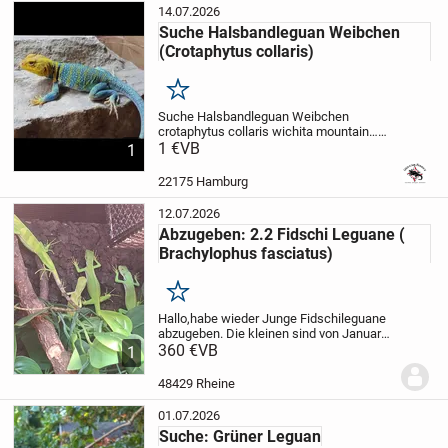
14.07.2026
Suche Halsbandleguan Weibchen
(Crotaphytus collaris)
Merken
Suche Halsbandleguan Weibchen
crotaphytus collaris wichita mountain…
Terrarium und Fachwissen ist
1 €
VB
1
vorhanden...
Würde mich über ein Angebot
sehr freuen...
Mit freundlichen Grüßen
22175 Hamburg
12.07.2026
Abzugeben: 2.2 Fidschi Leguane (
Brachylophus fasciatus)
Merken
Hallo,habe wieder Junge Fidschileguane
abzugeben. Die kleinen sind von Januar
2026.Sie bekommen alles Notwendige
360 €
VB
1
was Sie brauchen.Die nötigen Cites
Dokumente sind natürlich dabei. Bei
48429 Rheine
Interesse könnt...
01.07.2026
Suche: Grüner Leguan