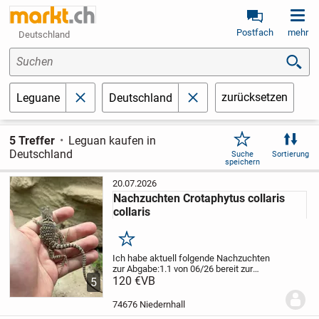
Postfach
mehr
Deutschland
Suchen
zurücksetzen
Leguane
Deutschland
schließen
schließen
5 Treffer
Leguan kaufen in
Deutschland
Suche
Sortierung
speichern
20.07.2026
Nachzuchten Crotaphytus collaris
collaris
Merken
Ich habe aktuell folgende Nachzuchten
zur Abgabe:1.1 von 06/26 bereit zur
Abgabe. 0.1 von 07/26 in frühestens 3
120 €
VB
5
Wochen zur Abgabe bereit.
Zum aktuellen
Stand kann ich leider keine Abgabe von...
74676 Niedernhall