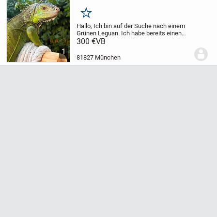
Merken
Hallo,
Ich bin auf der Suche nach einem
Grünen Leguan. Ich habe bereits einen
und auch ein sehr Großes Terrarium für
300 €
VB
Leguane.
1
81827 München