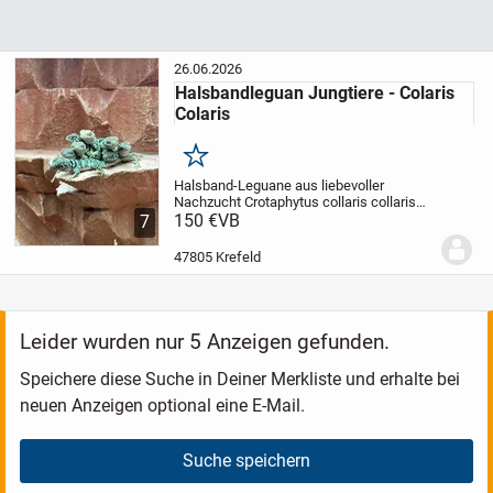
26.06.2026
Halsbandleguan Jungtiere - Colaris
Colaris
Merken
Halsband-Leguane aus liebevoller
Nachzucht Crotaphytus collaris collaris
Aus langjähriger, engagierter Zucht biete
150 €
VB
7
ich in diesem Jahr wieder Halsband-
Leguane (Crotaphytus collaris collaris) zur
47805 Krefeld
Abgabe...
Leider wurden nur 5 Anzeigen gefunden.
Speichere diese Suche in Deiner Merkliste und erhalte bei
neuen Anzeigen optional eine E-Mail.
Suche speichern