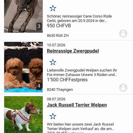
Merken
Schöner, reinrassiger Cane Corso Rüde
Cerbi, geboren am 20.9.2024 in der
Schweiz, nicht kastriert, Gesundheit
950 CHF
VB
3
einwandfrei, sucht ein schönes für immer
Zuhause. Cerbi hat einen
8630 Rüti ZH
liebenswürdigen...
10.07.2026
Reinrassige Zwergpudel
Merken
Liebevolle Zwergpudel-Welpen suchen ihr
Für-immer-Zuhause
Unsere 3 Rüden und
2 Hündinnen sind 3,5 Monate alt und ab
1’500 CHF
Festpreis
sofort abgabebereit.
Die kleinen sind
4
liebevoll aufgewachsen, bestens
8240 Thayngen
sozialisie...
08.07.2026
Jack Russell Terrier Welpen
Merken
Wir bieten hier unsere zwei Jack Russel
Terrier Welpen zum Verkauf an, die am