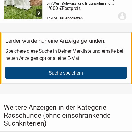
ein Wurf Schwarz- und Braunschimmel
Welpen.
1’000 €
Es sind noch zwei
Festpreis
Schwarzschimmel Rüden
9
abzugeben.
Mutter: Hanna vom
14929 Treuenbrietzen
Bischhofstein VJP, HZP, VGP, HD-ED-OCD
frei,...
Leider wurde nur eine Anzeige gefunden.
Speichere diese Suche in Deiner Merkliste und erhalte bei
neuen Anzeigen optional eine E-Mail.
Suche speichern
Weitere Anzeigen in der Kategorie
Rassehunde (ohne einschränkende
Suchkriterien)