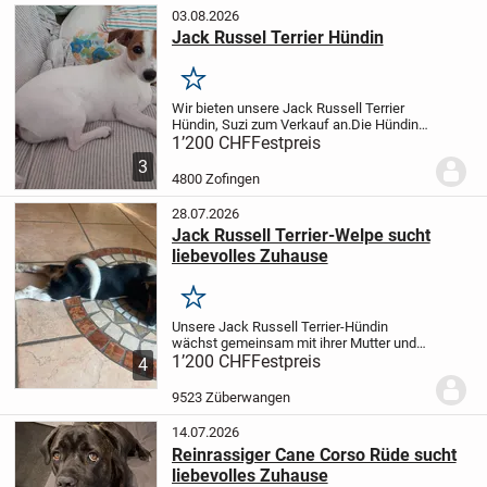
03.08.2026
Jack Russel Terrier Hündin
Merken
Wir bieten unsere Jack Russell Terrier
Hündin, Suzi zum Verkauf an.
Die Hündin
ist gerade 18 Monate jung geworden, ist
1’200 CHF
Festpreis
sehr verspielt und sehr treu, aufgeweckt
3
und Kinderlieb.
Die Jack Russell Hündin...
4800 Zofingen
28.07.2026
Jack Russell Terrier-Welpe sucht
liebevolles Zuhause
Merken
Unsere Jack Russell Terrier-Hündin
wächst gemeinsam mit ihrer Mutter und
ihrem Vater bei uns im Familienhaushalt
1’200 CHF
Festpreis
4
auf. Sie wird mit viel Liebe, Zeit und
Sorgfalt aufgezogen und ist bestens in
9523 Züberwangen
unseren...
14.07.2026
Reinrassiger Cane Corso Rüde sucht
liebevolles Zuhause