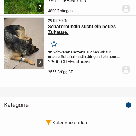
21.11.2025 von unserer JRT-Hündin zu
750 CHF
Festpreis
Welt gebracht wurden. Es ist nur noch ein
7
Männchen übriggeblieben!!
Der Welpe
4800 Zofingen
ist...
29.06.2026
Schäferhündin sucht ein neues
Zuhause.
Merken
💔 Schweren Herzens suchen wir für
unsere Schäferhündin dringend ein neues
Zuhause. 🐾
2’500 CHF
Aus persönlichen Gründen
Festpreis
2
müssen wir uns schweren Herzens von
unserer geliebten Schäferhündin
2555 Brügg BE
trennen.
Da wir...
Kategorie
Kategorie ändern