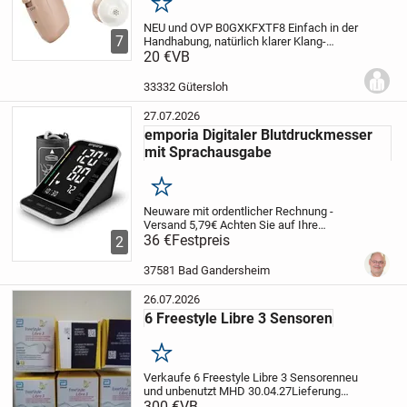
Merken
NEU und OVP
B0GXKFXTF8
Einfach in der
7
Handhabung, natürlich klarer Klang-
Entwickelt für unkomplizierte
20 €
VB
Alltagsnutzung: Das Gerät verfügt über
einen intuitiven Schiebeschalter zum Ein-
33332 Gütersloh
und...
27.07.2026
emporia Digitaler Blutdruckmesser
mit Sprachausgabe
Merken
Neuware mit ordentlicher Rechnung -
Versand 5,79€
Achten Sie auf Ihre
Gesundheit. Messen Sie regelmäßig Ihren
36 €
Festpreis
2
Blutdruck und lassen Sie sich die
Ergebnisse auf dem riesigen XL-
37581 Bad Gandersheim
Schwarzdisplay...
26.07.2026
6 Freestyle Libre 3 Sensoren
Merken
Verkaufe 6 Freestyle Libre 3 Sensoren
neu
und unbenutzt MHD 30.04.27
Lieferung
per DHL, Kosten trägt der Käufer
300 €
VB