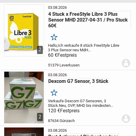
03.08.2026
4 Stuck x FreeStyle Libre 3 Plus
Sensor MHD 2027-04-31 / Pro Stuck
60€
Merken
Hallo,
Ich verkaufe 8 stück FreeStyle Libre
2
3 Plus Sensor neu MdH
31.04.2027
60 €
Festpreis
FreeStyle Libre 3 Plus
Sensor
Der Sensor ist die neuste
Innovation des FreeStyle Libre 3
51379 Leverkusen
Messsystems mit einer Tragedauer
v...
03.08.2026
Dexcom G7 Sensor, 3 Stück
Merken
Verkaufe Dexcom G7 Sensoren, 3
Stück.
Neu, OVP, MHD bis mindesten
06/2027
120 €
Festpreis
Privatverkauf. Versandkosten
versichert DHL trägt der Käufer.
2
87634 Günzach
03.08.2026