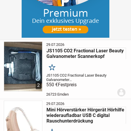
29.07.2026
JS1105 CO2 Fractional Laser Beauty
Galvanometer Scannerkopf
Merken
JS1105 CO2 Fractional Laser Beauty
Galvanometer
Scannerkopf.
550 €
Festpreis
Ungetestet
Angaben ohne
2
Gewähr
Privatverkauf erfolgt ohne
jegliche
26723 Emden
Sachmangelhaftung
Privatverkauf keine
Garantie und keine...
29.07.2026
Mini Hörverstärker Hörgerät Hörhilfe
wiederaufladbar USB C digital
Rauschunterdrückung