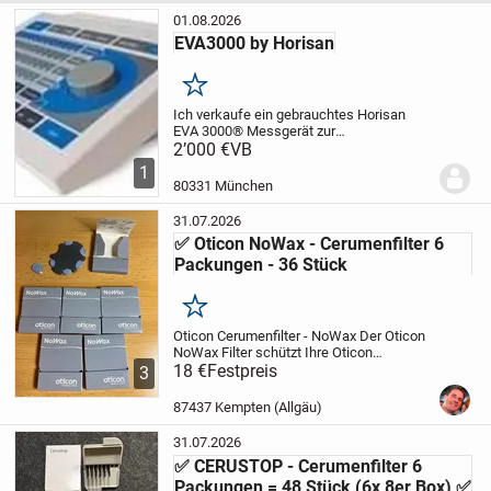
01.08.2026
EVA3000 by Horisan
Merken
Ich verkaufe ein gebrauchtes Horisan
EVA 3000® Messgerät zur
Stoffwechselanalyse (Metabolic Typing).
2’000 €
VB
Das Gerät wurde in Ungarn in einer Praxis
1
verwendet, ist voll funktionsfähig und
80331 München
wird mit allem...
31.07.2026
✅ Oticon NoWax - Cerumenfilter 6
Packungen - 36 Stück
Merken
Oticon Cerumenfilter - NoWax
Der Oticon
NoWax Filter schützt Ihre Oticon
Hörgeräte vor eindringenden Partikeln.
18 €
Festpreis
Die
3
empfindliche Elektronik und die
Hörermembran können schnell durch
87437 Kempten (Allgäu)
Ohrenschmalz...
31.07.2026
✅ CERUSTOP - Cerumenfilter 6
Packungen = 48 Stück (6x 8er Box) ✅