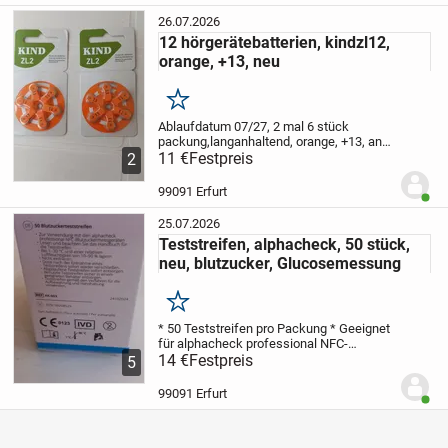
26.07.2026
12 hörgerätebatterien, kindzl12,
orange, +13, neu
Merken
Ablaufdatum 07/27, 2 mal 6 stück
packung,langanhaltend, orange, +13, an
selbstabholer oder 1,90 Versand zzgl
11 €
Festpreis
2
99091 Erfurt
Benut
25.07.2026
Teststreifen, alphacheck, 50 stück,
neu, blutzucker, Glucosemessung
Merken
* 50 Teststreifen pro Packung
* Geeignet
für alphacheck professional NFC-
Blutzuckermessgeräte
14 €
Festpreis
* Zum Selbsttest
5
vorgesehen
* Lange Haltbarkeit bis
Oktober 2027
Die Teststreifen sind ein
99091 Erfurt
Benut
wichtiges...