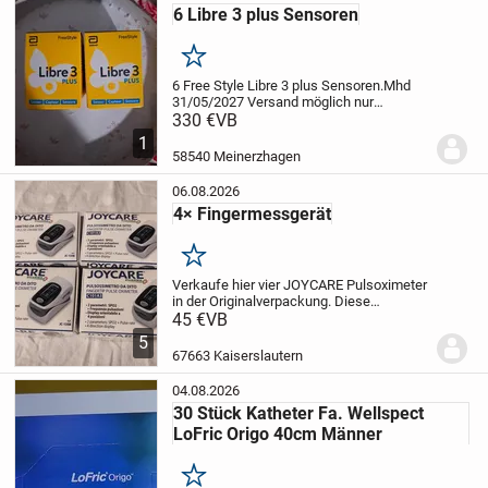
6 Libre 3 plus Sensoren
Merken
6 Free Style Libre 3 plus Sensoren.
Mhd
31/05/2027
Versand möglich nur
Versichert via DHL
330 €
VB
Keine Garantie und
Rücknahme
1
58540 Meinerzhagen
06.08.2026
4× Fingermessgerät
Merken
Verkaufe hier vier JOYCARE Pulsoximeter
in der Originalverpackung.
Diese
Fingerpulsoximeter sind perfekt zur
45 €
VB
Messung der Sauerstoffsättigung und
5
des Pulses:
• Einfache Bedienung durch
67663 Kaiserslautern
Ein-Knopf-Funk...
04.08.2026
30 Stück Katheter Fa. Wellspect
LoFric Origo 40cm Männer
Merken