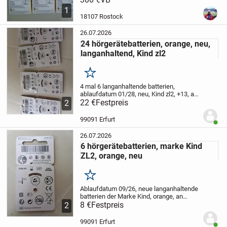
1
18107 Rostock
26.07.2026
24 hörgerätebatterien, orange, neu,
langanhaltend, Kind zl2
Merken
4 mal 6 langanhaltende batterien,
ablaufdatum 01/28, neu, Kind zl2, +13, an
selbstabholer oder 1,90 Versand zzgl
22 €
Festpreis
2
99091 Erfurt
Benut
26.07.2026
6 hörgerätebatterien, marke Kind
ZL2, orange, neu
Merken
Ablaufdatum 09/26, neue langanhaltende
batterien der Marke Kind, orange, an
selbstabholer oder 1,90 Versand zzgl
8 €
Festpreis
2
99091 Erfurt
Benut