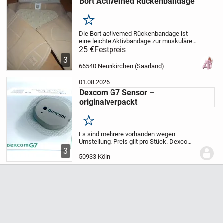
Bort Activemed Rückenbandage
Merken
Die Bort activemed Rückenbandage ist
eine leichte Aktivbandage zur muskulären
Stabilisierung der Lendenwirbelsäule
25 €
Festpreis
(LWS). Zwei Stäbe im dorsalen Bereich
3
Viscoelastische Kreuzbein-Pelotte,
66540 Neunkirchen (Saarland)
variabel...
01.08.2026
Dexcom G7 Sensor –
originalverpackt
Merken
Es sind mehrere vorhanden wegen
Umstellung. Preis gilt pro Stück.
Dexcom
G7 mit 10 Tagen Laufzeit (plus 12
3
Stunden Karenzzeit)
Die Sensoren haben
50933 Köln
ein MHD vom 31.08.2026
Originalverpackt
und...