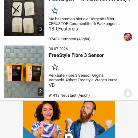
Merken
Sie bekommen hier die Hörgerätefilter -
CERUSTOP
Cerumenfilter 6 Packungen
48
Stück - (6x 8er Box)
18 €
Festpreis
Der CERUSTOP
3
Cerumenfilter schützt Ihre Hörgeräte vor
eindringenden Partikeln.
Die
87437 Kempten (Allgäu)
empfindliche...
30.07.2026
FreeStyle Fibre 3 Sensor
Merken
Verkaufe Fibre 3 Sensor. Orginal
Verpackt.
Abbott Freestyle
Wegen kurzen
MHD 31,07.2026
VB
2 Stück zu 100 € VB LP
2
91413 Neustadt (Aisch)