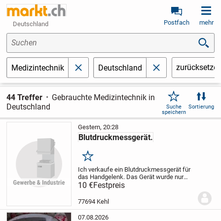
Postfach
mehr
Deutschland
Suchen
zurücksetze
Medizintechnik
Deutschland
schließen
schließen
44 Treffer
Gebrauchte Medizintechnik in
Deutschland
Suche
Sortierung
speichern
Gestern, 20:28
Blutdruckmessgerät.
Merken
Ich verkaufe ein Blutdruckmessgerät für
das Handgelenk. Das Gerät wurde nur
wenige Male benutzt und befindet sich in
10 €
Festpreis
einem sehr guten Zustand. Das Gerät
funktioniert einwandfrei und weist nur
77694 Kehl
minimale...
07.08.2026