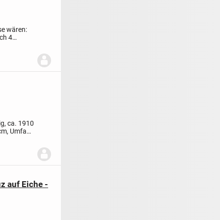
sse wären:
ch 4
g, ca. 1910
 cm, Umfang
z auf Eiche -