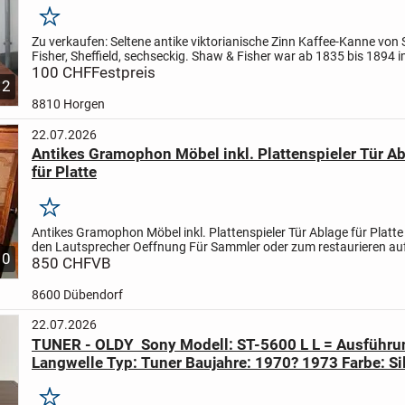
Merken
Zu verkaufen:
Seltene antike viktorianische Zinn Kaffee-Kanne von
Fisher, Sheffield, sechseckig.
Shaw & Fisher war ab 1835 bis 1894 
und im 19. Jahrhundert bekannt für die...
100 CHF
Festpreis
2
8810 Horgen
22.07.2026
Antikes Gramophon Möbel inkl. Plattenspieler Tür A
für Platte
Merken
Antikes Gramophon Möbel inkl. Plattenspieler
Tür Ablage für Platt
den Lautsprecher Oeffnung
Für Sammler oder zum restaurieren auf
10
Dekorieren.
850 CHF
VB
Masse:
Höhe 108 cm
Breite 44,5 cm...
8600 Dübendorf
22.07.2026
TUNER - OLDY Sony Modell: ST-5600 L L = Ausführu
Langwelle Typ: Tuner Baujahre: 1970? 1973 Farbe: Sil
Holzgehäuse
Merken