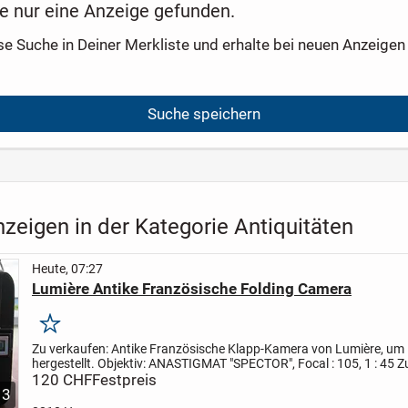
e nur eine Anzeige gefunden.
se Suche in Deiner Merkliste und erhalte bei neuen Anzeigen 
Suche speichern
zeigen in der Kategorie Antiquitäten
Heute, 07:27
Lumière Antike Französische Folding Camera
Merken
Zu verkaufen:
Antike Französische Klapp-Kamera von Lumière, um
hergestellt. Objektiv: ANASTIGMAT "SPECTOR", Focal : 105, 1 : 45
Z
sehr gut erhalten, schönes Dekorations-Objekt. Funktion...
120 CHF
Festpreis
3