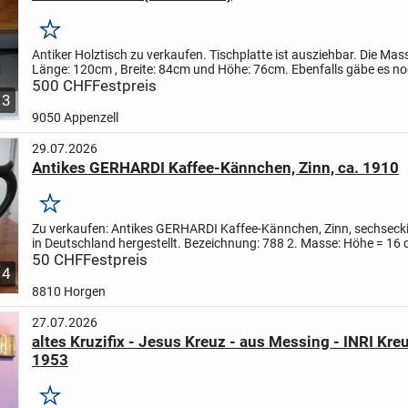
Merken
Antiker Holztisch zu verkaufen. Tischplatte ist ausziehbar. Die Ma
Länge: 120cm , Breite: 84cm und Höhe: 76cm. Ebenfalls gäbe es no
Holzstühle dazu. Preis: Fr. 100.00 pro Stuhl.
500 CHF
Festpreis
3
9050 Appenzell
29.07.2026
Antikes GERHARDI Kaffee-Kännchen, Zinn, ca. 1910
Merken
Zu verkaufen:
Antikes GERHARDI Kaffee-Kännchen, Zinn, sechsecki
in Deutschland hergestellt. Bezeichnung: 788 2.
Masse: Höhe = 16
= 26 cm, Gewicht = 380 Gramm, Füllmenge = 0.4...
50 CHF
Festpreis
4
8810 Horgen
27.07.2026
altes Kruzifix - Jesus Kreuz - aus Messing - INRI Kreu
1953
Merken