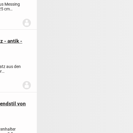
 aus Messing
25 cm
 - antik -
atz aus den
r
endstil von
zenhalter