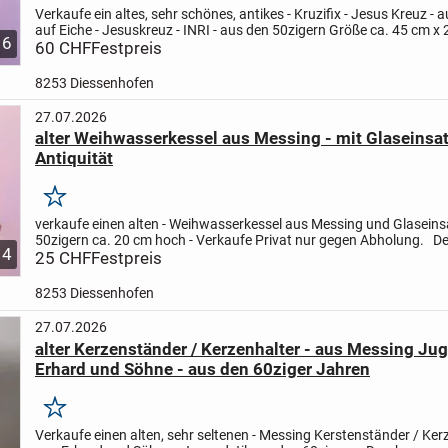
Verkaufe ein altes, sehr schönes, antikes
- Kruzifix - Jesus Kreuz -
auf Eiche - Jesuskreuz - INRI - aus den 50zigern
Größe ca. 45 cm x 
6
Verkaufe Privat nur gegen Abholung.
60 CHF
Festpreis
...
8253 Diessenhofen
27.07.2026
alter Weihwasserkessel aus Messing - mit Glaseinsatz
Antiquität
Merken
verkaufe einen alten
- Weihwasserkessel aus Messing und Glaseins
50zigern
ca. 20 cm hoch -
Verkaufe Privat nur gegen Abholung.
De
4
Weihwasserkessel kann in Gottmadingen/D, oder ggf....
25 CHF
Festpreis
8253 Diessenhofen
27.07.2026
alter Kerzenständer / Kerzenhalter - aus Messing Jug
Erhard und Söhne - aus den 60ziger Jahren
Merken
Verkaufe einen alten, sehr seltenen
- Messing Kerstenständer / Ker