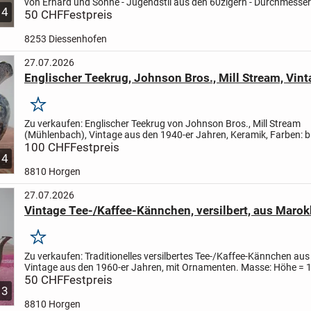
von Erhard und Söhne - Jugendstil aus den 60zigern - Durchmesser
4
- ca. 8 cm
50 CHF
Festpreis
- durch Druck nach unten, öffnen...
8253 Diessenhofen
27.07.2026
Englischer Teekrug, Johnson Bros., Mill Stream, Vin
Merken
Zu verkaufen:
Englischer Teekrug von Johnson Bros., Mill Stream
(Mühlenbach), Vintage aus den 1940-er Jahren, Keramik, Farben: b
Beschriftung Unterseite: Mill Stream, Made in England by...
100 CHF
Festpreis
4
8810 Horgen
27.07.2026
Vintage Tee-/Kaffee-Kännchen, versilbert, aus Maro
Merken
Zu verkaufen:
Traditionelles versilbertes Tee-/Kaffee-Kännchen au
Vintage aus den 1960-er Jahren, mit Ornamenten.
Masse: Höhe = 
Durchmesser oben = 7 cm, Durchmesser unten = 11 cm,...
50 CHF
Festpreis
3
8810 Horgen