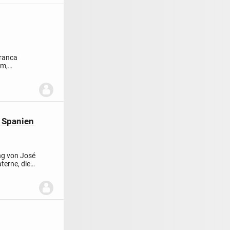
Branca
cm,
 Spanien
ng von José
terne, die