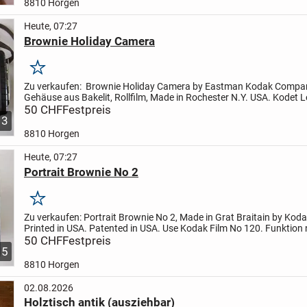
8810 Horgen
Heute, 07:27
Brownie Holiday Camera
Merken
Zu verkaufen:
Brownie Holiday Camera by Eastman Kodak Compan
Gehäuse aus Bakelit, Rollfilm, Made in Rochester N.Y. USA.
Kodet L
S. Funktion nicht geprüft.
50 CHF
Festpreis
3
8810 Horgen
Heute, 07:27
Portrait Brownie No 2
Merken
Zu verkaufen:
Portrait Brownie No 2, Made in Grat Braitain by Koda
Printed in USA. Patented in USA. Use Kodak Film No 120. Funktion 
geprüft.
50 CHF
Festpreis
5
8810 Horgen
02.08.2026
Holztisch antik (ausziehbar)