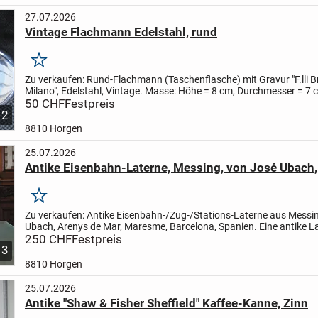
27.07.2026
Vintage Flachmann Edelstahl, rund
Merken
Zu verkaufen:
Rund-Flachmann (Taschenflasche) mit Gravur "F.lli 
Milano", Edelstahl, Vintage.
Masse: Höhe = 8 cm, Durchmesser = 7 
Füllmenge = 0.75 dl, Gewicht = 70 Gramm.
50 CHF
Festpreis
Zustand:...
2
8810 Horgen
25.07.2026
Antike Eisenbahn-Laterne, Messing, von José Ubach,
Merken
Zu verkaufen:
Antike Eisenbahn-/Zug-/Stations-Laterne aus Messi
Ubach, Arenys de Mar, Maresme, Barcelona, Spanien.
Eine antike La
von Bahnhofsvorstehern in der 1. Hälfte des 20....
250 CHF
Festpreis
3
8810 Horgen
25.07.2026
Antike "Shaw & Fisher Sheffield" Kaffee-Kanne, Zinn