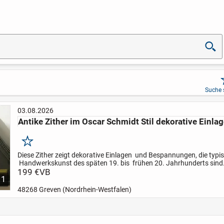
Suche 
03.08.2026
Antike Zither im Oscar Schmidt Stil dekorative Einla
Merken
Diese Zither zeigt dekorative Einlagen und Bespannungen, die typis
Handwerkskunst des späten 19. bis frühen 20. Jahrhunderts sind.
wie diese waren in heimischen Musiksettings...
199 €
VB
1
48268 Greven (Nordrhein-Westfalen)