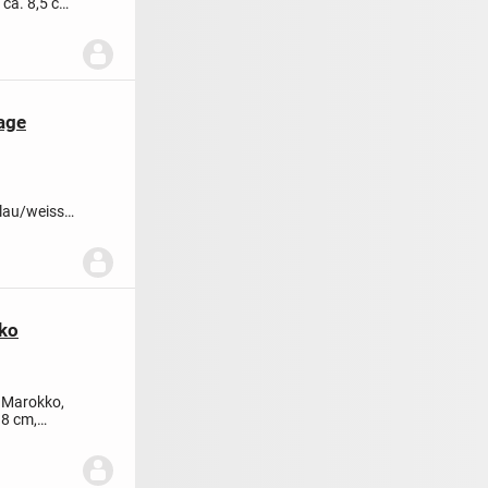
 ca. 8,5 cm
tage
lau/weiss.
kko
s Marokko,
18 cm,