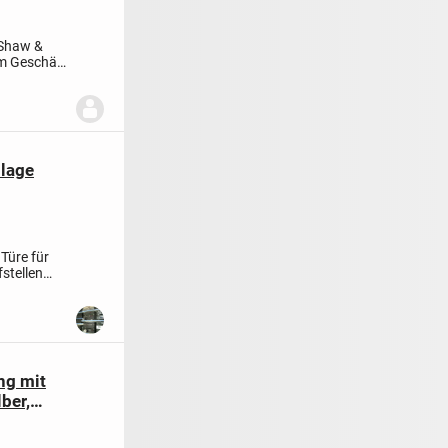
 Shaw &
im Geschäft
blage
e
Türe für
stellen
ng mit
ber,