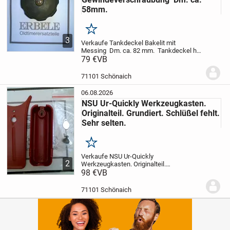
58mm.
Merken
3
Verkaufe Tankdeckel Bakelit mit
Messing Dm. ca. 82 mm. Tankdeckel hat
Gewindeverschraubung Dm. ca.
79 €
VB
58mm.
Bakelit hat seitlich einen kleinen
Riss
Zustand siehe Bilder
Lieferung an
71101 Schönaich
Packststation nur...
06.08.2026
NSU Ur-Quickly Werkzeugkasten.
Originalteil. Grundiert. Schlüßel fehlt.
Sehr selten.
Merken
Verkaufe NSU Ur-Quickly
2
Werkzeugkasten. Originalteil.
Grundiert.
98 €
VB
Schlüßel fehlt. Sehr
selten.
Zustand siehe Bilder. Schlüßel ist
nicht dabei.
Lieferung an Packststation
71101 Schönaich
nur auf Anfrage
Preis plus...