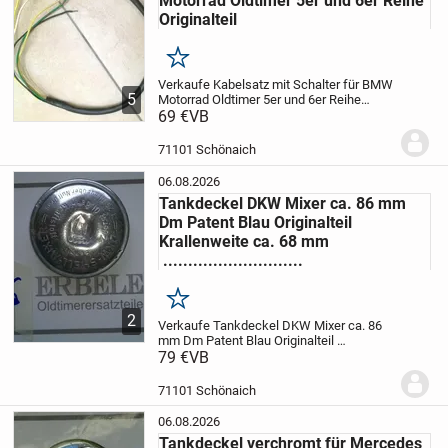
Motorrad Oldtimer 5er und 6er Reihe
Originalteil
Merken
Verkaufe Kabelsatz mit Schalter für BMW
5
Motorrad Oldtimer 5er und 6er Reihe
Originalteil
69 €
VB
Zustand siehe Bilder
Preis plus
Porto
71101 Schönaich
06.08.2026
Tankdeckel DKW Mixer ca. 86 mm
Dm Patent Blau Originalteil
Krallenweite ca. 68 mm
............................
Merken
2
Verkaufe Tankdeckel DKW Mixer ca. 86
mm Dm Patent Blau Originalteil
Krallenweite ca. 68 mm
79 €
VB
Zustand gut siehe
Bilder. Hat eine Delle in der Mitte.
Preis
plus Porto
71101 Schönaich
06.08.2026
Tankdeckel verchromt für Mercedes