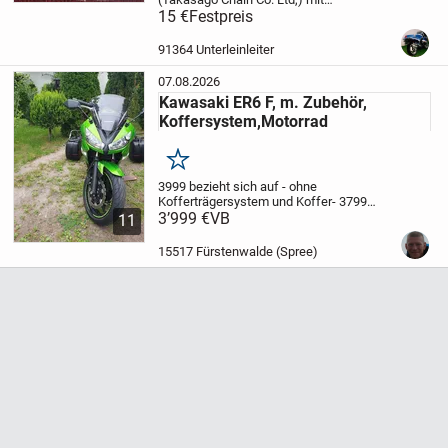
Nietschloss, 94 Glieder, Teilung: ¾ x 3/8,
15 €
Festpreis
Typ: RK 632 GSV – 94, noch
eingeschweißt in OVP, Versand gegen
91364 Unterleinleiter
Aufpreis möglich, 15 €
07.08.2026
Kawasaki ER6 F, m. Zubehör,
Koffersystem,Motorrad
Merken
3999 bezieht sich auf - ohne
Kofferträgersystem und Koffer-
3799
ohne leovince Auspuff und ohne
3’999 €
VB
11
koffersystem mit koffern
Als
*Komplettpaket 4199,-€" +
15517 Fürstenwalde (Spree)
Motorradständer on Top
KOMPLETTPAKET =...