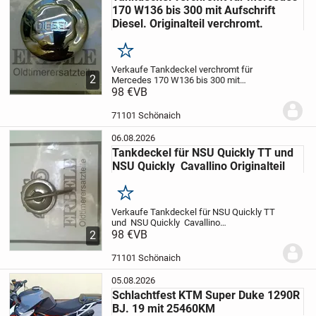
170 W136 bis 300 mit Aufschrift
Diesel. Originalteil verchromt.
Merken
Verkaufe Tankdeckel verchromt für
2
Mercedes 170 W136 bis 300 mit
Aufschrift Diesel. Originalteil
98 €
VB
verchromt.
Sehr guter Zustand.
Lieferung
an Packststation nur auf Anfrage
Preis
71101 Schönaich
plus Porto
06.08.2026
Tankdeckel für NSU Quickly TT und
NSU Quickly Cavallino Originalteil
Merken
Verkaufe Tankdeckel für NSU Quickly TT
und NSU Quickly Cavallino
Originalteil
98 €
VB
Ausendurchmesser ca. 50mm.
2
Krallenweite ca, 39mm.
Bitte Maße
kontrollieren.
Zustand siehe
71101 Schönaich
Bilder.
Lieferung an...
05.08.2026
Schlachtfest KTM Super Duke 1290R
BJ. 19 mit 25460KM