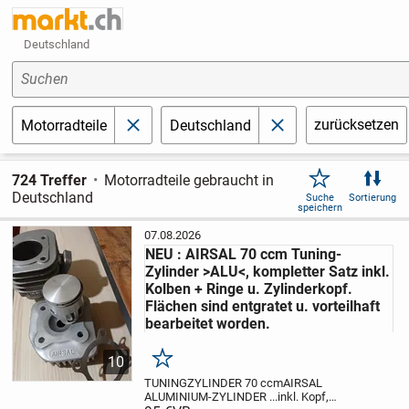
Deutschland
Suchen
zurücksetzen
Motorradteile
Deutschland
schließen
schließen
724 Treffer
Motorradteile gebraucht in
Deutschland
Suche
Sortierung
speichern
07.08.2026
NEU : AIRSAL 70 ccm Tuning-
Zylinder >ALU<, kompletter Satz inkl.
Kolben + Ringe u. Zylinderkopf.
Flächen sind entgratet u. vorteilhaft
bearbeitet worden.
10
Merken
TUNINGZYLINDER 70 ccm
AIRSAL
ALUMINIUM-ZYLINDER ...
inkl. Kopf,