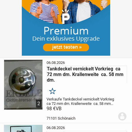
06.08.2026
Tankdeckel vernickelt Vorkrieg ca
72 mm dm. Krallenweite ca. 58 mm
dm.
Merken
Verkaufe Tankdeckel vernickelt Vorkrieg
2
ca 72 mm dm. Krallenweite ca. 58 mm
dm.
98 €
Zustand gut siehe Bilder
VB
Lieferung
an Packststation nur auf Anfrage
Preis
plus Porto
71101 Schönaich
06.08.2026