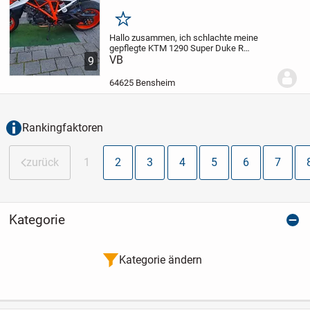
Merken
Hallo zusammen,
ich schlachte meine
gepflegte KTM 1290 Super Duke R
(Modelljahr 2019) mit einer
VB
9
Originallaufleistung von 25.460 km.
Das
Wichtigste vorab: Das Motorrad hatte
64625 Bensheim
keinen Umfaller und...
Rankingfaktoren
zurück
1
2
3
4
5
6
7
Kategorie
Kategorie ändern