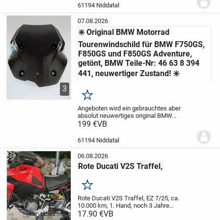
der F750GS K80, F850GS K81, F850GS
61194 Niddatal
K82, F800GS,...
07.08.2026
✳️ Original BMW Motorrad
Tourenwindschild für BMW F750GS,
F850GS und F850GS Adventure,
getönt, BMW Teile-Nr: 46 63 8 394
441, neuwertiger Zustand! ✳️
3
Merken
Angeboten wird ein gebrauchtes aber
absolut neuwertiges original BMW
Motorrad Tourenwindschild für die BMW
199 €
VB
Motorrad Modelle:
BMW F 750 GS (2018-
2023) K80, BMW F 850 GS (2018-) K81,
61194 Niddatal
BMW F 850 GS...
06.08.2026
Rote Ducati V2S Traffel,
Merken
Rote Ducati V2S Traffel, EZ 7/25, ca.
10.000 km, 1. Hand, noch 3 Jahre
Werksgarantie, Um und Unfallfrei, steht in
17.90 €
VB