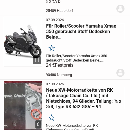
Kolben u. Kolbenringe
95 €
VB
Top ... Neuwertig ...
wurde noch nie gefahren.
*** Wenn Sie
aus der Nähe kommen ... Umbau ca. 20
25489 Haseldorf
Minuten ***
07.08.2026
Für Roller/Scooter Yamaha Xmax
350 gebraucht Stoff Bedecken
Beine…
Merken
Für Roller/Scooter Yamaha Xmax 350
11
gebraucht Stoff Bedecken Beine…
Gebraucht aber in sehr gute zustand Stoff
24 €
Festpreis
Bedecken Roller Beine Speziale für Big
Roller Original von Yamaha X-Max oder
90480 Nürnberg
Groß...
07.08.2026
Neue XW-Motorradkette von RK
(Takasago Chain Co. Ltd,) mit
Nietschloss, 94 Glieder, Teilung: ¾ x
3/8, Typ: RK 632 GSV – 94
Merken
6
Neue XW-Motorradkette von RK
(Takasago Chain Co. Ltd,) mit