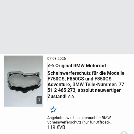
07.08.2026
⭐⭐ Original BMW Motorrad
Scheinwerferschutz für die Modelle
F750GS, F850GS und F850GS
Adventure, BMW Teile-Nummer: 77
51 2 465 273, absolut neuwertiger
Zustand! ⭐⭐
7
Merken
Angeboten wird ein gebrauchter BMW
Scheinwerferschutz (nur für Offroad-
Einsatz) für die BMW Motorrad Modelle
119 €
VB
K80, K81 und K82.
Passend für Modelle