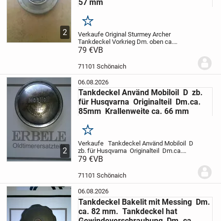
57 mm
Merken
2
Verkaufe Original Sturmey Archer
Tankdeckel Vorkrieg
Dm. oben ca.
75mm
79 €
VB
Dm. unten ca.
67mm
Dm. Krallenweite ca 57
mm
Zustand siehe Bilder
Preis plus
71101 Schönaich
Porto
Preis plus Porto
06.08.2026
Tankdeckel Använd Mobiloil D zb.
für Husqvarna Originalteil Dm.ca.
85mm Krallenweite ca. 66 mm
Merken
Verkaufe Tankdeckel Använd Mobiloil D
2
zb. für Husqvarna Originalteil Dm.ca.
85mm Krallenweite ca. 66 mm
79 €
VB
Zustand
gut siehe Bilder.
Lieferung an Packstation
nur auf Anfrage.
Preis plus Porto
71101 Schönaich
06.08.2026
Tankdeckel Bakelit mit Messing Dm.
ca. 82 mm. Tankdeckel hat
Gewindeverschraubung Dm. ca.