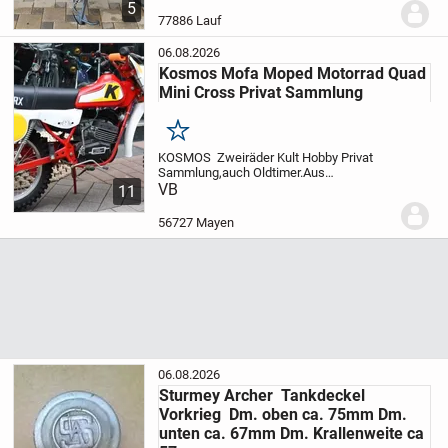
77886 Lauf in der Garage,
17.900,--€ VB,
5
77886 Lauf
06.08.2026
Kosmos Mofa Moped Motorrad Quad
Mini Cross Privat Sammlung
Merken
KOSMOS Zweiräder Kult Hobby Privat
Sammlung,auch Oldtimer.Aus
Altersgründen -bin schon älterer Rentner -
VB
11
verkaufe ich meine besonderen sehr
feinen einwandfreien Kosmos Enduro
56727 Mayen
Super Luxus Mofa 25 Moped...
06.08.2026
Sturmey Archer Tankdeckel
Vorkrieg Dm. oben ca. 75mm Dm.
unten ca. 67mm Dm. Krallenweite ca