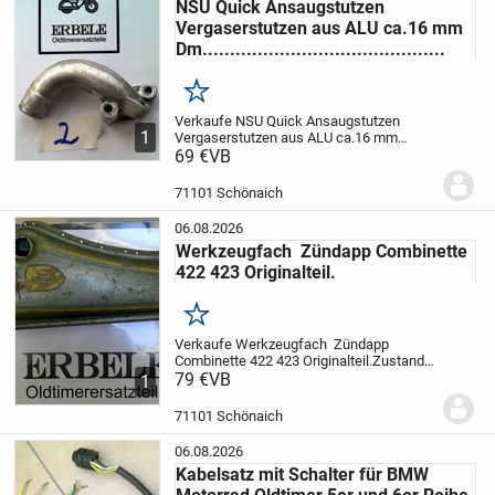
NSU Quick Ansaugstutzen
Vergaserstutzen aus ALU ca.16 mm
Dm............................................
Merken
Verkaufe NSU Quick Ansaugstutzen
1
Vergaserstutzen aus ALU ca.16 mm
Dm.
69 €
Zustand siehe Bilder
VB
Preis plus
Porto................................
71101 Schönaich
06.08.2026
Werkzeugfach Zündapp Combinette
422 423 Originalteil.
Merken
Verkaufe Werkzeugfach Zündapp
Combinette 422 423 Originalteil.
Zustand
siehe Bilder
79 €
VB
Preis plus Porto
1
71101 Schönaich
06.08.2026
Kabelsatz mit Schalter für BMW