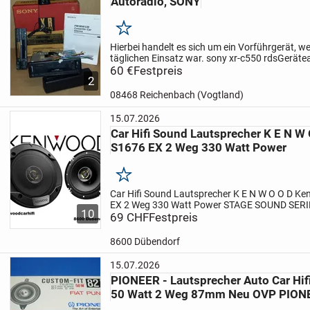
Autoradio, SONY
Merken
Hierbei handelt es sich um ein Vorführgerät, we
täglichen Einsatz war.
sony xr-c550 rds
Gerätea
HIFI
60 €
Hersteller : Sony
Festpreis
Gerätetyp : Radio XR-C55
2
möglich (zuzüglich...
08468 Reichenbach (Vogtland)
15.07.2026
Car Hifi Sound Lautsprecher K E N 
S1676 EX 2 Weg 330 Watt Power
Merken
Car Hifi Sound Lautsprecher K E N W O O D
Ke
EX 2 Weg 330 Watt Power
STAGE SOUND SERI
10
SpeakerZweiweg-Lautsprecher2-Wege Lautspr
69 CHF
Festpreis
KonusBesonders starker...
8600 Dübendorf
15.07.2026
PIONEER - Lautsprecher Auto Car Hifi
50 Watt 2 Weg 87mm Neu OVP PION