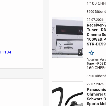
Lautspreche
1’100 CHF
Festpreis pro
8600 Dübend
8600 Dübend
Professional -
Lautspreche
22.07.2026
System
Bassr
Receiver-V
Hell Edition
...
Tuner - RD
Cinema S
100Watt 
STR-DE59
711134
7
Merken
Receiver-Ver
Tuner - RDS D
Cinema Soun
160 CHF
Fe
100Watt Pow
STR -DE 595
8600 Dübend
5536545
Ab 
inkl. Fernbe
22.07.2026
ohne weitere
Panasoni
Funktionstest
Ohrhörer t
Schwarz O
Sports kle