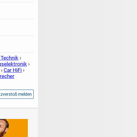
 Technik
›
gselektronik
›
›
Car HiFi
›
recher
zverstoß melden