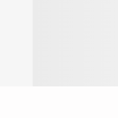
Login
ok