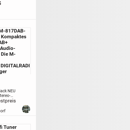
s
M-817DAB-
U Kompaktes
AB+
 Audio-
 Die M-
 DIGITALRADI
ger
lack NEU
tereo-
D, USB
stpreis
und
dio-
orf
e M-
it einem
GITALRADIO-
i Tuner
usgestattet