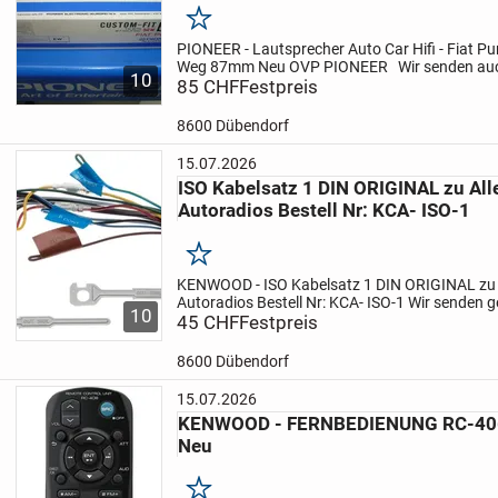
Merken
PIONEER - Lautsprecher
Auto Car Hifi - Fiat P
Weg 87mm Neu OVP
PIONEER
Wir senden auc
10
16.50 Porto Verpackung Handling
85 CHF
Festpreis
Konto Daten
PIONEER...
8600 Dübendorf
15.07.2026
ISO Kabelsatz 1 DIN ORIGINAL zu Al
Autoradios Bestell Nr: KCA- ISO-1
Merken
KENWOOD - ISO Kabelsatz 1 DIN ORIGINAL
zu
Autoradios
Bestell Nr: KCA- ISO-1
Wir senden g
10
voraus Zahlung auf Konto im Bild
45 CHF
Festpreis
Porto Verpac
12.50
...
8600 Dübendorf
15.07.2026
KENWOOD - FERNBEDIENUNG RC-40
Neu
Merken