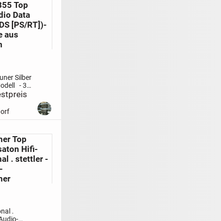
4355 Top
ht
dio Data
DS [PS/RT])-
e aus
m
uner Silber
odell
- 30
stpreis
ngen
-
e
orf
ng zum
en Scannen
n von bis
her Top
 AM-
saton Hifi-
nennung
.
l . stettler -
-
her
nal .
-Audio-