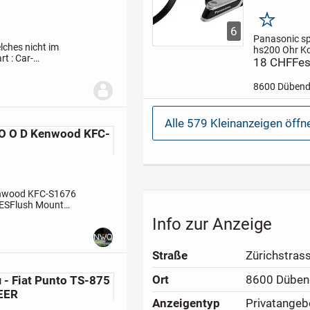
Merken
6
Panasonic sp
lches nicht im
hs200
Ohr K
rt : Car-
Sports klein
18 CHF
Fes
0RDS
Versand
Panasonic R
Ohrhörer trop
8600 Dübend
Schwarz
Wir
auch per post
12.50 Versa
Alle 579 Kleinanzeigen öffn
Daten im end 
W O O D Kenwood KFC-
nwood KFC-S1676
ESFlush Mount
echer mit 16cm-
Info zur Anzeige
Straße
Zürichstras
Ort
8600 Düben
 - Fiat Punto TS-875
EER
Anzeigen­typ
Privatangeb