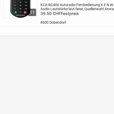
KCA-RC406 Autoradio Fernbedienung
K E N W
Audio
Lautstärke laut/leise, Quellenwahl
Anwah
11
CD/Audio: Suche/Wiedergabe / Schneller Vor-
39.50 CHF
Festpreis
...
8600 Dübendorf