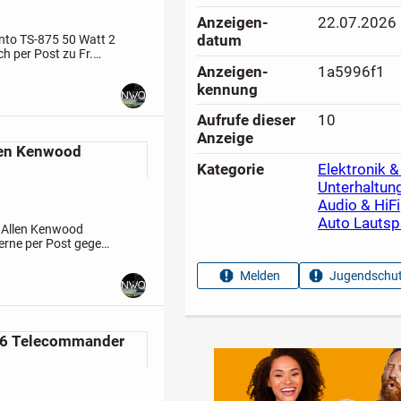
Anzeigen­
22.07.2026
datum
unto
TS-875 50 Watt 2
h per Post zu Fr.
 im end Bild
Anzeigen­
1a5996f1
kennung
Aufrufe dieser
10
Anzeige
len Kenwood
Kategorie
Elektronik &
Unterhaltun
Audio & HiFi
Auto Lautsp
 Allen Kenwood
erne per Post gegen
kung Handling Fr.
Melden
Jugendschut
6 Telecommander