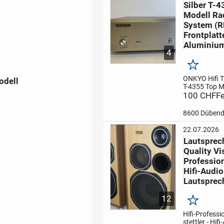
Silber T-
und ermöglic
kabellose...
Modell Ra
System (R
Frontplatt
Aluminiu
4
Merken
ONKYO Hifi T
odell
T-4355 Top M
FM/AM-
100 CHF
Fe
Voreinstellu
Automatisch
8600 Dübend
Voreinstellu
automatisch
22.07.2026
und Speicher
Lautsprec
zu 20 FM/10
Quality Vi
Sendern
- Be
voreingeste..
Professiona
Hifi-Audio
Lautsprec
12
Merken
Hifi-Professio
stettler - Hifi