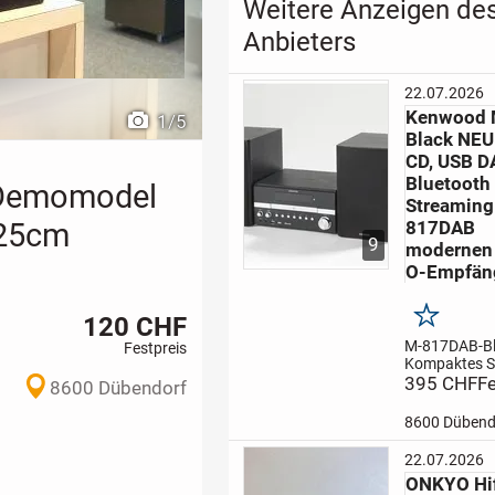
Weitere Anzeigen de
Anbieters
22.07.2026
Kenwood 
1
/
5
Black NE
CD, USB D
Bluetooth
 Demomodel
Streaming
 25cm
817DAB
9
modernen
O-Empfän
120 CHF
Merken
M-817DAB-B
Festpreis
Kompaktes S
System mit C
395 CHF
Fe
8600 Dübendorf
sowie DAB+ 
Bluetooth Au
8600 Dübend
Streaming
Di
817DAB ist m
22.07.2026
modernen DI
ONKYO Hif
Empfänger a