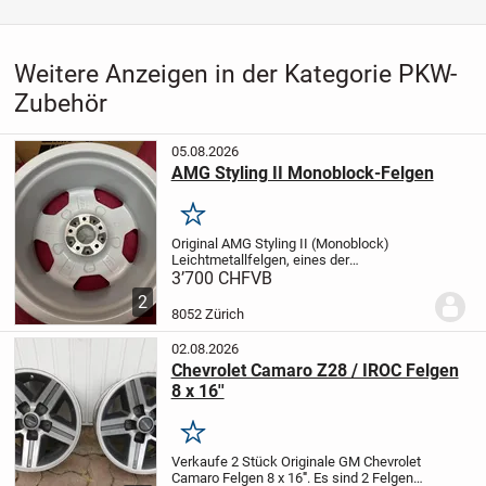
Weitere Anzeigen in der Kategorie PKW-
Zubehör
05.08.2026
AMG Styling II Monoblock-Felgen
Merken
Original AMG Styling II (Monoblock)
Leichtmetallfelgen, eines der
legendärsten Mercedes-AMG
3’700 CHF
VB
Felgendesigns der 1990er Jahre. Diese
2
originalen, von HWA gefertigten
8052 Zürich
einteiligen Felgen zeichnen sich durch...
02.08.2026
Chevrolet Camaro Z28 / IROC Felgen
8 x 16''
Merken
Verkaufe 2 Stück Originale GM Chevrolet
Camaro Felgen 8 x 16'''. Es sind 2 Felgen