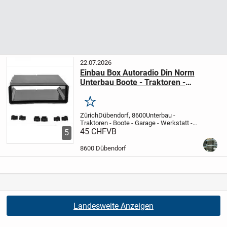
22.07.2026
Einbau Box Autoradio Din Norm
Unterbau Boote - Traktoren -
Wohnmobil usw.... 3400.1
Merken
Zürich
Dübendorf, 8600
Unterbau -
Traktoren - Boote - Garage - Werkstatt -
usw.....
45 CHF
Einbau BOX voll
VB
5
Box
****************
1 DIN NORM
NR:
3400.1
Unterbau Einbau 1 DIN
8600 Dübendorf
Universal
Autoradio Unterbau...
Landesweite Anzeigen