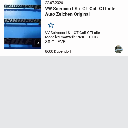
22.07.2026
VW Scirocco LS + GT Golf GTI alte
Auto Zeichen Original
Merken
VV Scirocco LS + GT Golf GTI alte
Modelle:
Ersatzteile: Neu --- OLDY -----
Auch für Teile Sammler geeignet
80 CHF
VB
ET NR.
6
Original OVP
531 853 687 GT
531 853 687
LS
171 853 687 K GTI
Wir senden...
8600 Dübendorf