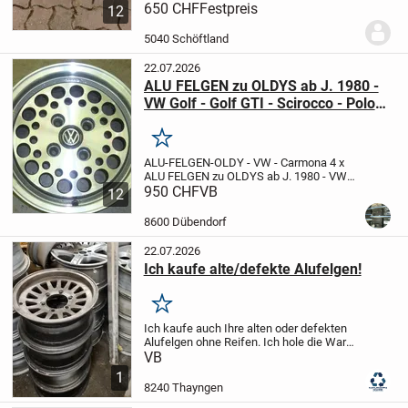
von Vorne! Die Gelegenheit um Diese auf
650 CHF
Festpreis
12
der H - Achse zu montieren. Die Felgen
befinden sich in der Schweiz / Aarau,...
5040 Schöftland
22.07.2026
ALU FELGEN zu OLDYS ab J. 1980 -
VW Golf - Golf GTI - Scirocco - Polo
Derby usw 4stück inkl.
Schrauben,inkl. Logo
Merken
ALU-FELGEN-OLDY - VW - Carmona
4 x
ALU FELGEN zu OLDYS ab J. 1980 - VW
Golf - Golf GTI - Scirocco - Polo Derby
950 CHF
VB
12
usw
inkl. 16 Schrauben
inkl. 4 VW LOGO
Deckel Chrom Schwarz
5,5 x 13
ET -...
8600 Dübendorf
22.07.2026
Ich kaufe alte/defekte Alufelgen!
Merken
Ich kaufe auch Ihre alten oder defekten
Alufelgen ohne Reifen.
Ich hole die Ware
gerne bei Ihnen ab. Barzahlung!
VB
1
8240 Thayngen