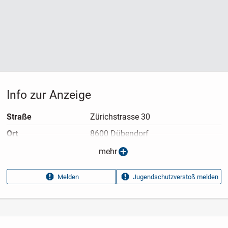
Info zur Anzeige
Straße
Zürichstrasse 30
Ort
8600 Dübendorf
Anzeigen­typ
Privatangebot
mehr
Anzeigen­datum
22.07.2026
Melden
Jugendschutzverstoß melden
Anzeigen­kennung
dd93641d
Aufrufe dieser
7
Anzeige
Kategorie
Elektronik & Technik
›