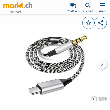
Postfach
suchen
mehr
Dübendorf
Merken
Teile
vorheriges Bild
näch
1
/
11