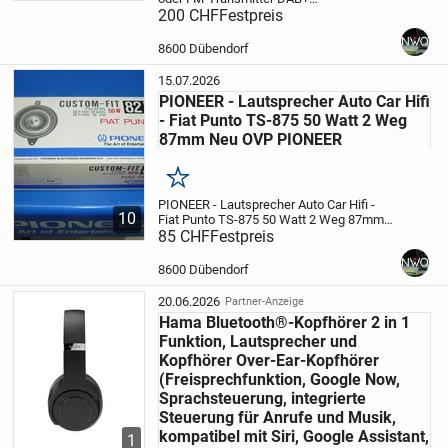
Radioempfänger
200 CHF
Festpreis
************************************************
Eigenschaften
• ...
8600 Dübendorf
15.07.2026
PIONEER - Lautsprecher Auto Car Hifi
- Fiat Punto TS-875 50 Watt 2 Weg
87mm Neu OVP PIONEER
Merken
PIONEER - Lautsprecher
Auto Car Hifi -
10
Fiat Punto
TS-875 50 Watt 2 Weg 87mm
Neu OVP
85 CHF
Festpreis
PIONEER
Wir senden auch per
Post zu Fr. 16.50 Porto Verpackung
Handling
Konto Daten im end Bild
8600 Dübendorf
PIONEER...
20.06.2026
Partner-Anzeige
Hama Bluetooth®-Kopfhörer 2 in 1
Funktion, Lautsprecher und
Kopfhörer Over-Ear-Kopfhörer
(Freisprechfunktion, Google Now,
Sprachsteuerung, integrierte
Steuerung für Anrufe und Musik,
kompatibel mit Siri, Google Assistant,
1