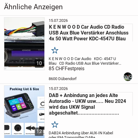
Unterhaltungselektronik
›
Audio &
Ähnliche Anzeigen
HiFi
›
HiFi-Zubehör
15.07.2026
K E N W O O D Car Audio CD Radio
USB Aux Blue Verstärker Anschluss
4x 50 Watt Power KDC-4547U Blau
Merken
K E N W O O D Car Audio
KDC- 4547 U
10
Blau
CD Radio
USB
Aux
Blue
Verstärker
Anschluss
85 CHF
Festpreis
4x 50 Watt Power
Front
abnehmbar
Wir senden auch per Post zu
Fr. 16.50 Porto...
8600 Dübendorf
15.07.2026
DAB + Anbindung an jedes Alte
Autoradio - UKW usw..... Neu 2024
wird das UKW Signal
abgeschaltet...........................
Merken
12
DAB24 Anbindung über AUX-IN Kabel
oder FM-Transmitter DAB+