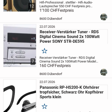
Hifi-Professional . stettler - Hifi-Audio-
12
Lautsprecher
550 CHF
Festpreis pro
stück
1’100 CHF
8600 Dübendorf
Festpreis
Hifi-Professional -
stettler
Lautsprecher
3 Weg System
Bassreflex
Holz Hell Edition
...
8600 Dübendorf
22.07.2026
Receiver-Verstärker Tuner - RDS
Digital Cinema Sound 2x 100Watt
Power SONY STR-DE595
Merken
Receiver-Verstärker Tuner - RDS Digital
7
Cinema Sound 2x 100Watt Power
Modell:
STR -DE 595
160 CHF
Festpreis
Serie NR: 5536545
Ab Lager
2
inkl. Fernbedienung
ohne weiteres
Zubehör
Funktionstest guter...
8600 Dübendorf
22.07.2026
Panasonic RP-HS200-K Ohrhörer
tropfsicher, Schwarz Ohr Kopfhörer
Sports klein
Merken