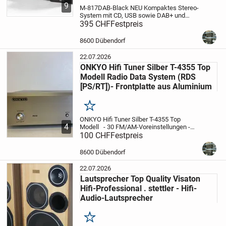
9
M-817DAB-Black NEU Kompaktes Stereo-
System mit CD, USB sowie DAB+ und
Bluetooth Audio-Streaming
395 CHF
Festpreis
Die M-817DAB
ist mit einem modernen DIGITALRADIO-
Empfänger ausgestattet und ermöglicht
8600 Dübendorf
kabellose...
22.07.2026
ONKYO Hifi Tuner Silber T-4355 Top
Modell Radio Data System (RDS
[PS/RT])- Frontplatte aus Aluminium
Merken
ONKYO Hifi Tuner Silber T-4355 Top
4
Modell
- 30 FM/AM-Voreinstellungen
-
Automatische Voreinstellung zum
100 CHF
Festpreis
automatischen Scannen und Speichern
von bis zu 20 FM/10 AM-Sendern
-
8600 Dübendorf
Benennung voreingeste...
22.07.2026
Lautsprecher Top Quality Visaton
Hifi-Professional . stettler - Hifi-
Audio-Lautsprecher
Merken