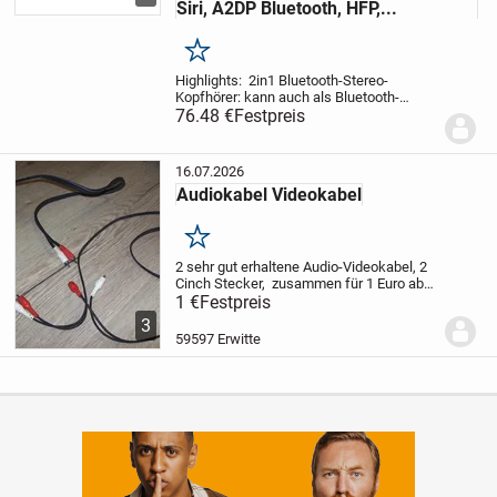
Siri, A2DP Bluetooth, HFP,...
Merken
Highlights: 2in1 Bluetooth-Stereo-
Kopfhörer: kann auch als Bluetooth-
Lautsprecher genutzt werden Innovativer
76.48 €
Festpreis
Kopfhörer mit Doppel-Funktion: einfach
die Ohrmuscheln nach außen drehen und
schon...
16.07.2026
Audiokabel Videokabel
Merken
2 sehr gut erhaltene Audio-Videokabel, 2
Cinch Stecker, zusammen für 1 Euro ab
Erwitte abzugeben.
1 €
Festpreis
Versand gegen
Aufpreis möglich.
3
59597 Erwitte