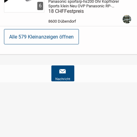
Panasonic sportsrp-hs200
Ohr Kopfhörer
6
Sports klein
Neu OVP
Panasonic RP-
HS200-K Ohrhörer tropfsicher, Schwarz
18 CHF
Festpreis
Wir senden auch per post zu Fr. 12.50
Versand
Konto Daten im end Bild
...
8600 Dübendorf
Alle 579 Kleinanzeigen öffnen
Nachricht