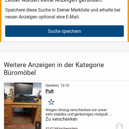
Speichere diese Suche in Deiner Merkliste und erhalte bei
neuen Anzeigen optional eine E-Mail.
Suche speichern
Weitere Anzeigen in der Kategorie
Büromöbel
Gestern, 13:10
Pult
Merken
Wegen Umzug verschenken wir unser
sehr stabiles und geräumiges Holzpult.
Mass: 160x80 cm. Es steht im 1. Stock.
Zu verschenken
Wir können es demontieren und dir helfen
1
die Teile bis vor der Tür zu tragen. Der...
4142 Münchenstein