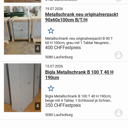
19.07.2026
Metallschrank neu originalverpackt
90x60x100cm B/T/H
Merken
Metallschrank neu originalverpackt B 90 T
60 H 100cm, grau mit 1 Tablar Neupreis
Fr. 740.- jetzt nur Fr. 400.- Stück inkl. Mwst
400 CHF
Festpreis
4
3 Stück Lager,
alle Schränke haben 1
Schlüssel und sind abschliessbar
...
5080 Laufenburg
15.07.2026
Bigla Metallschrank B 100 T 40 H
190cm
Merken
Bigla Metallschrank B 100 T 40 H 190cm,
beige mit 4 Tablar, 1 Schlüssel je Schrank
vorhanden, Neupreis Stück Fr. 1170.- jetzt
350 CHF
Festpreis
4
nur Fr.350.- Stück netto plus Mwst
Preise
sind netto und werden nicht...
5080 Laufenburg